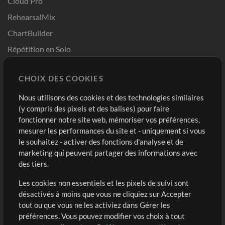
Cloud Pro
RehearsalMix
ChartBuilder
Répétition en Solo
Chart Pro
CHOIX DES COOKIES
Modèles ProPresenter
Sons
Nous utilisons des cookies et des technologies similaires
(y compris des pixels et des balises) pour faire
fonctionner notre site web, mémoriser vos préférences,
Boutique
Compte
mesurer les performances du site et - uniquement si vous
Acheter des crédits
Connexion
le souhaitez - activer des fonctions d'analyse et de
marketing qui peuvent partager des informations avec
Contenu gratuit
S'inscrire
des tiers.
Demander les pistes
Voir le panier
Les cookies non essentiels et les pixels de suivi sont
désactivés à moins que vous ne cliquiez sur Accepter
Extras
tout ou que vous ne les activiez dans Gérer les
Sessions
préférences. Vous pouvez modifier vos choix à tout