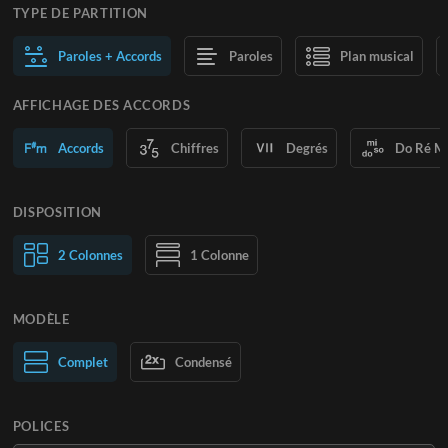
TYPE DE PARTITION
Paroles + Accords
Paroles
Plan musical
AFFICHAGE DES ACCORDS
Accords
Chiffres
Degrés
Do Ré M
DISPOSITION
2 Colonnes
1 Colonne
MODÈLE
Normal
Complet
Large
Condensé
POLICES