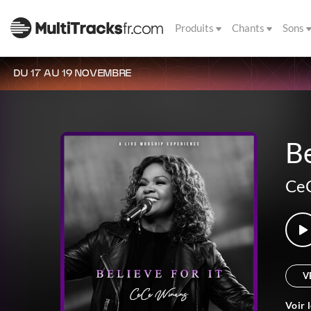
Produits
Chants
Sons
DU 17 AU 19 NOVEMBRE
Be
Ce
V
Voir 