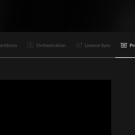
C1
C2
Tg
R
Re
C3
Tg
R
It
P
Tr
R
artitions
Orchestration
Licence Sync
Pr