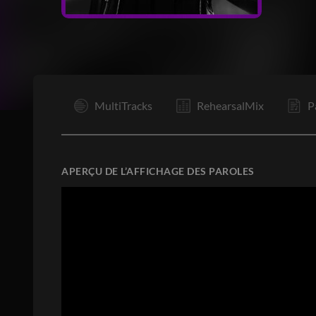
I
MultiTracks
RehearsalMix
P
APERÇU DE L’AFFICHAGE DES PAROLES