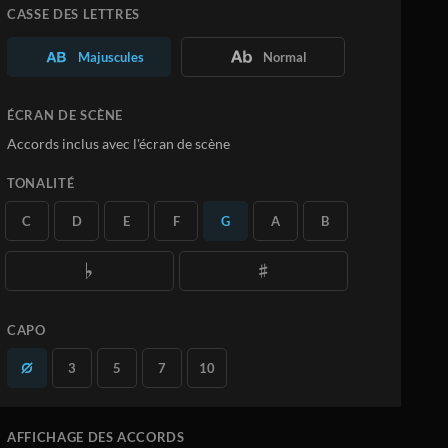
Personnalisez la Partition à votre
CASSE DES LETTRES
convenance
Téléchargez vos propres PDF
Majuscules
Normal
En savoir plus
ÉCRAN DE SCÈNE
S'ABONNER
Accords inclus avec l'écran de scène
TONALITÉ
C
D
E
F
G
A
B
CAPO
3
5
7
10
AFFICHAGE DES ACCORDS