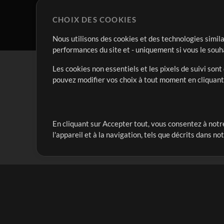
CHOIX DES COOKIES
Nous utilisons des cookies et des technologies simila
performances du site et - uniquement si vous le souh
Les cookies non essentiels et les pixels de suivi son
pouvez modifier vos choix à tout moment en cliquan
En cliquant sur Accepter tout, vous consentez à notre
Notre mission est de servir les responsables de loua
l'appareil et à la navigation, tels que décrits dans no
créant des ressources qui leur permettent d'optimise
compte vraiment.