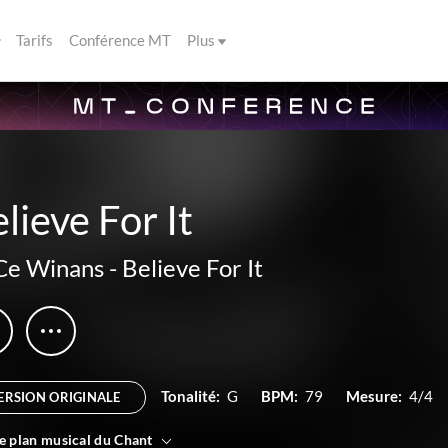
Tarifs
Conférence MT
Plus
lieve For It
Ce Winans
-
Believe For It
Tonalité:
G
BPM:
79
Mesure:
4/4
ERSION ORIGINALE
le plan musical du Chant