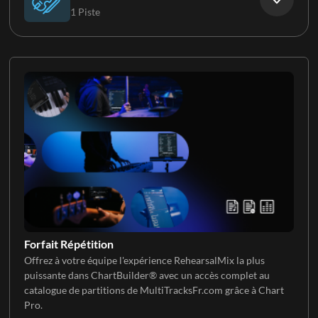
1 Piste
Guitare électrique 4
Clavier 3
Cordes
Guitare Électrique 5
Forfait Répétition
Offrez à votre équipe l'expérience RehearsalMix la plus
puissante dans ChartBuilder® avec un accès complet au
catalogue de partitions de MultiTracksFr.com grâce à Chart
Pro.