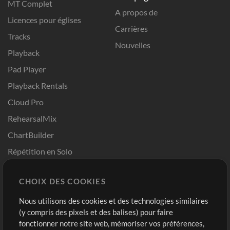
MT Complet
A propos de
Licences pour églises
Carrières
Tracks
Nouvelles
Playback
Pad Player
Playback Rentals
Cloud Pro
RehearsalMix
ChartBuilder
Répétition en Solo
Chart Pro
CHOIX DES COOKIES
Modèles ProPresenter
Sons
Nous utilisons des cookies et des technologies similaires
(y compris des pixels et des balises) pour faire
fonctionner notre site web, mémoriser vos préférences,
Boutique
Compte