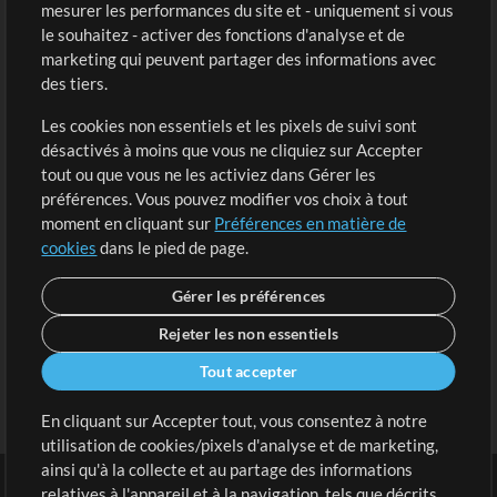
mesurer les performances du site et - uniquement si vous
Acheter des crédits
Connexion
le souhaitez - activer des fonctions d'analyse et de
marketing qui peuvent partager des informations avec
Contenu gratuit
S'inscrire
des tiers.
Demander les pistes
Voir le panier
Les cookies non essentiels et les pixels de suivi sont
désactivés à moins que vous ne cliquiez sur Accepter
Extras
tout ou que vous ne les activiez dans Gérer les
Sessions
préférences. Vous pouvez modifier vos choix à tout
Soumettre votre contenu
moment en cliquant sur
Préférences en matière de
cookies
dans le pied de page.
Listes de lecture
Conférence MT
Gérer les préférences
Rejeter les non essentiels
Tout accepter
En cliquant sur Accepter tout, vous consentez à notre
utilisation de cookies/pixels d'analyse et de marketing,
ainsi qu'à la collecte et au partage des informations
relatives à l'appareil et à la navigation, tels que décrits