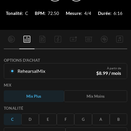
Tonalité:
C
BPM:
72.50
Mesure:
4/4
Durée:
6:16
OPTIONS D'ACHAT
À partir de
RehearsalMix
$
8.99
/ mois
Mixages créés à partir de l'enregistrement original.
MIX
Disponible dans les 12 tonalités avec des Mix Plus et Moins
pour chaque partition et le chant original.
Mix Plus
Mix Moins
En savoir plus
TONALITÉ
S'ABONNER
C
D
E
F
G
A
B