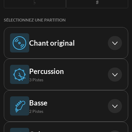
SÉLECTIONNEZ UNE PARTITION
Chant original
Chant original
Percussion
3 Pistes
Batterie
Basse
2 Pistes
Boucle
Basse