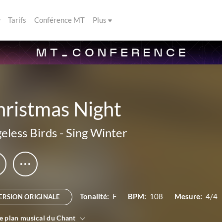
Tarifs
Conférence MT
Plus
hristmas Night
eless Birds
-
Sing Winter
Tonalité:
F
BPM:
108
Mesure:
4/4
ERSION ORIGINALE
le plan musical du Chant