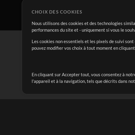
CHOIX DES COOKIES
Nous utilisons des cookies et des technologies simila
performances du site et - uniquement si vous le souh
Les cookies non essentiels et les pixels de suivi son
pouvez modifier vos choix à tout moment en cliquan
En cliquant sur Accepter tout, vous consentez à notre
Notre mission est de servir les responsables de loua
l'appareil et à la navigation, tels que décrits dans no
créant des ressources qui leur permettent d'optimise
compte vraiment.