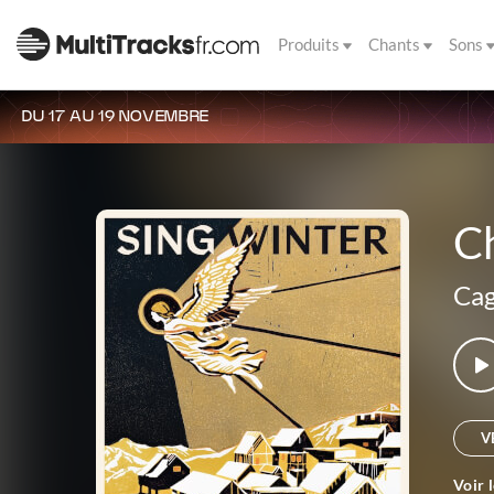
Produits
Chants
Sons
DU 17 AU 19 NOVEMBRE
C
Cag
V
Voir 