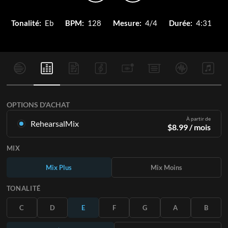
Tonalité:
Eb
BPM:
128
Mesure:
4/4
Durée:
4:31
OPTIONS D'ACHAT
À partir de
RehearsalMix
$
8.99
/ mois
Mixages créés à partir de l'enregistrement original.
MIX
Disponible dans les 12 tonalités avec des Mix Plus et Moins
pour chaque partition et le chant original.
Mix Plus
Mix Moins
En savoir plus
TONALITÉ
S'ABONNER
C
D
E
F
G
A
B