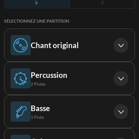
SÉLECTIONNEZ UNE PARTITION
Chant original
Chant original
Percussion
2 Pistes
Boucle
Basse
1 Piste
FX
Basse Synthé