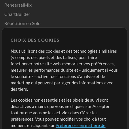
RehearsalMix
ChartBuilder
Répétition en Solo
Chart Pro
CHOIX DES COOKIES
Modèles ProPresenter
Sons
Nous utilisons des cookies et des technologies similaires
(y compris des pixels et des balises) pour faire
fonctionner notre site web, mémoriser vos préférences,
Boutique
Compte
mesurer les performances du site et - uniquement si vous
Acheter des crédits
Connexion
le souhaitez - activer des fonctions d'analyse et de
marketing qui peuvent partager des informations avec
Contenu gratuit
S'inscrire
des tiers.
Demander les pistes
Voir le panier
Les cookies non essentiels et les pixels de suivi sont
désactivés à moins que vous ne cliquiez sur Accepter
Extras
tout ou que vous ne les activiez dans Gérer les
Sessions
préférences. Vous pouvez modifier vos choix à tout
Soumettre votre contenu
moment en cliquant sur
Préférences en matière de