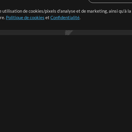
 utilisation de cookies/pixels d'analyse et de marketing, ainsi qu'à la
nge dans le monde entier en
tre.
Politique de cookies
et
Confidentialité
.
r leur temps pour ce qui
Boutique
Compte
S
M
Acheter des crédits
Connexion
e
Contenu gratuit
S'inscrire
Demander les pistes
Voir le panier
V
V
Extras
Sessions