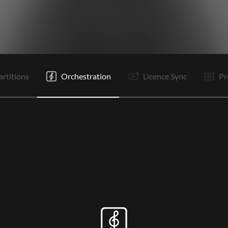
C1
C2
R1
R2
It
C3
R1
R2
It
P1
P2
Tr
artitions
Orchestration
Licence Sync
Pr