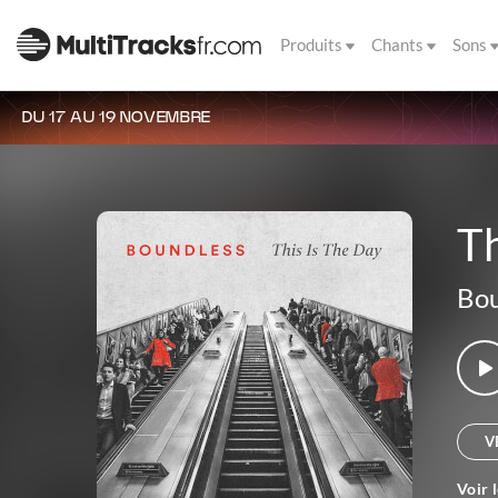
Produits
Chants
Sons
DU 17 AU 19 NOVEMBRE
Th
Bou
V
Voir 