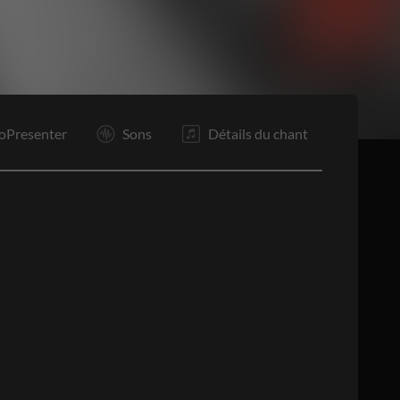
R1
R2
It
P3
O
F
oPresenter
Sons
Détails du chant