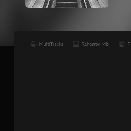
I
MultiTracks
RehearsalMix
P