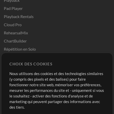
Playback
Pad Player
Playback Rentals
Cloud Pro
RehearsalMix
ChartBuilder
Répétition en Solo
Chart Pro
CHOIX DES COOKIES
Modèles ProPresenter
Sons
Nous utilisons des cookies et des technologies similaires
(y compris des pixels et des balises) pour faire
fonctionner notre site web, mémoriser vos préférences,
Boutique
Compte
mesurer les performances du site et - uniquement si vous
Acheter des crédits
Connexion
le souhaitez - activer des fonctions d'analyse et de
marketing qui peuvent partager des informations avec
Contenu gratuit
S'inscrire
des tiers.
Demander les pistes
Voir le panier