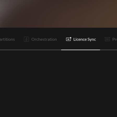
R
It
C1
PR
R
It
C2
PR
R
It
P
S
artitions
Orchestration
Licence Sync
Pr