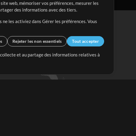
re site web, mémoriser vos préférences, mesurer les
artager des informations avec des tiers.
s ne les activiez dans Gérer les préférences. Vous
es
Rejeter les non essentiels
Tout accepter
 collecte et au partage des informations relatives à
Mix Plus
Mix Moins
Commencer
'abonner à
la Newsletter de
ultiTracksFr.com