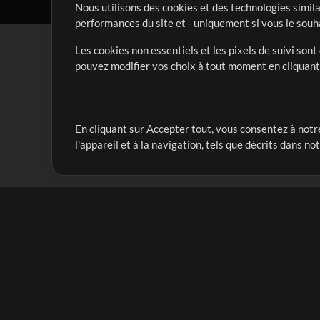
Nous utilisons des cookies et des technologies simila
performances du site et - uniquement si vous le souh
Les cookies non essentiels et les pixels de suivi son
pouvez modifier vos choix à tout moment en cliquan
En cliquant sur Accepter tout, vous consentez à notre
Notre mission est de servir les responsables de loua
l'appareil et à la navigation, tels que décrits dans no
créant des ressources qui leur permettent d'optimise
compte vraiment.
Mix Plus
Produits
Ressources
MultiTracks One
Chants