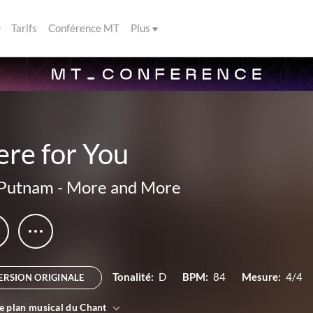
Tarifs
Conférence MT
Plus
re for You
 Putnam
-
More and More
Tonalité:
D
BPM:
84
Mesure:
4/4
ERSION ORIGINALE
le plan musical du Chant