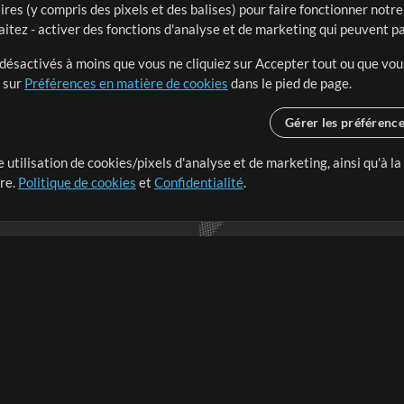
ires (y compris des pixels et des balises) pour faire fonctionner not
aitez - activer des fonctions d'analyse et de marketing qui peuvent p
t désactivés à moins que vous ne cliquiez sur Accepter tout ou que vou
t sur
Préférences en matière de cookies
dans le pied de page.
Gérer les préférenc
 utilisation de cookies/pixels d'analyse et de marketing, ainsi qu'à la
nge dans le monde entier en
tre.
Politique de cookies
et
Confidentialité
.
r leur temps pour ce qui
Boutique
Compte
S
M
Acheter des crédits
Connexion