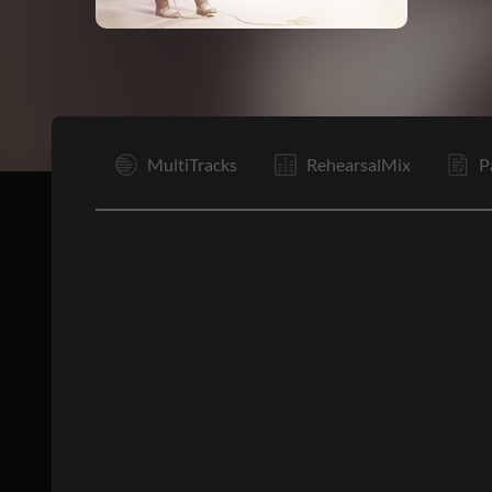
I
MultiTracks
RehearsalMix
P