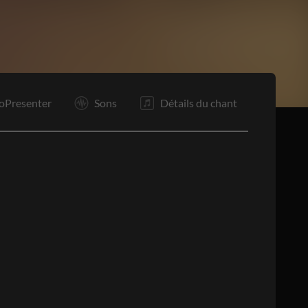
P
Bo
P
F
oPresenter
Sons
Détails du chant