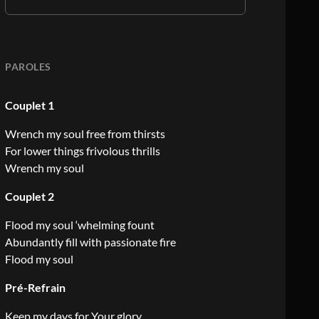
PAROLES
Couplet 1
Wrench my soul free from thirsts
For lower things frivolous thrills
Wrench my soul
Couplet 2
Flood my soul ‘whelming fount
Abundantly fill with passionate fire
Flood my soul
Pré-Refrain
Keep my days for Your glory