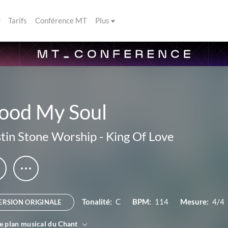
Tarifs
Conférence MT
Plus
lood My Soul
tin Stone Worship
-
King Of Love
Tonalité:
C
BPM:
114
Mesure:
4/4
ERSION ORIGINALE
le plan musical du Chant