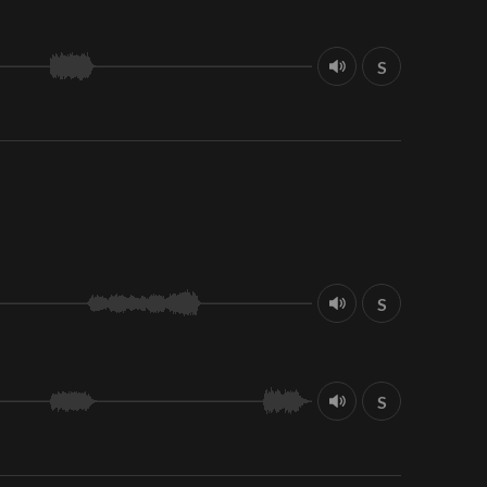
S
S
S