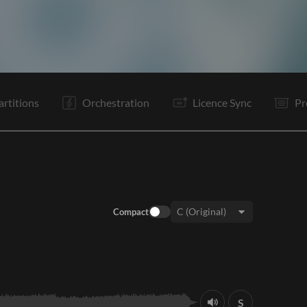
C1
C2
PR
R
Bo
It
C3
PR
R
Bo
It
Bd
artitions
Orchestration
Licence Sync
Pr
Compact
Tonalité:
S