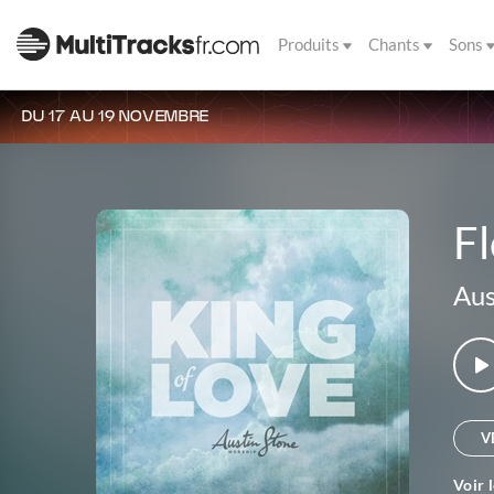
Produits
Chants
Sons
DU 17 AU 19 NOVEMBRE
F
Aus
V
Voir 