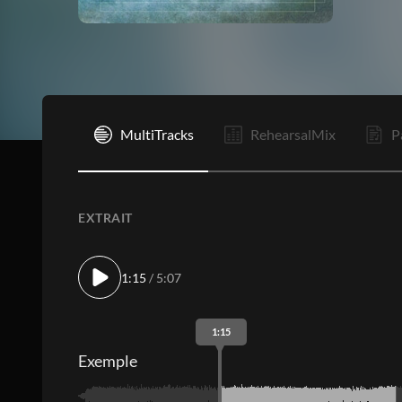
I
MultiTracks
RehearsalMix
P
EXTRAIT
1:15
/ 5:07
1:15
Exemple