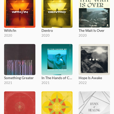
With/In
Dentro
The Wait Is Over
2020
2020
2020
Something Greater
In The Hands of Christ My King
Hope Is Awake
2021
2021
2022