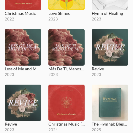
Christmas Music
Love Shines
Hymn of Healing
2022
2023
2023
Less of Me and More of You
Más De Ti, Menos De Mi
Revive
2023
2023
2023
Revive
Christmas Music (2024)
The Hymnal: Blessed Assurance
2023
2024
2025