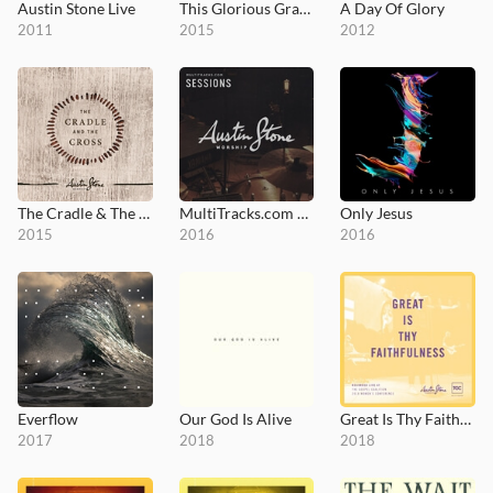
Austin Stone Live
This Glorious Grace
A Day Of Glory
2011
2015
2012
The Cradle & The Cross
MultiTracks.com Sessions
Only Jesus
2015
2016
2016
Everflow
Our God Is Alive
Great Is Thy Faithfulness
2017
2018
2018