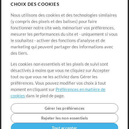
CHOIX DES COOKIES
Modèles ProPresenter
Sons
Nous utilisons des cookies et des technologies similaires
(y compris des pixels et des balises) pour faire
fonctionner notre site web, mémoriser vos préférences,
Boutique
Compte
mesurer les performances du site et - uniquement si vous
Acheter des crédits
Connexion
le souhaitez - activer des fonctions d'analyse et de
marketing qui peuvent partager des informations avec
Contenu gratuit
S'inscrire
des tiers.
Demander les pistes
Voir le panier
Les cookies non essentiels et les pixels de suivi sont
désactivés à moins que vous ne cliquiez sur Accepter
Extras
tout ou que vous ne les activiez dans Gérer les
Sessions
préférences. Vous pouvez modifier vos choix à tout
Soumettre votre contenu
moment en cliquant sur
Préférences en matière de
cookies
dans le pied de page.
Listes de lecture
Conférence MT
Gérer les préférences
Rejeter les non essentiels
Tout accepter