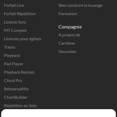
Forfait Live
Bien conduire la louange
Forfait Répétition
Formation
Licence Sync
Compagnie
MT Complet
A propos de
Licences pour églises
Carrières
Tracks
Nouvelles
Playback
Pad Player
Playback Rentals
Cloud Pro
RehearsalMix
ChartBuilder
Répétition en Solo
Chart Pro