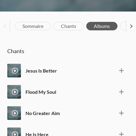
Sommaire
Chants
Albums
Bio
Chants
Jesus Is Better
Flood My Soul
No Greater Aim
He Is Here