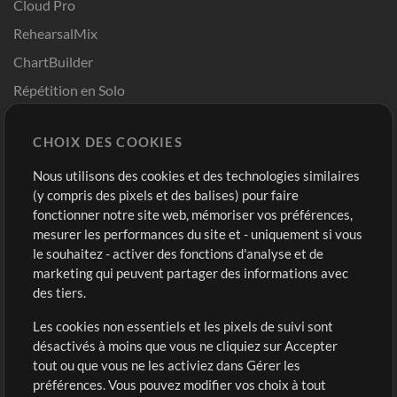
Cloud Pro
RehearsalMix
ChartBuilder
Répétition en Solo
Chart Pro
CHOIX DES COOKIES
Modèles ProPresenter
Sons
Nous utilisons des cookies et des technologies similaires
(y compris des pixels et des balises) pour faire
fonctionner notre site web, mémoriser vos préférences,
Boutique
Compte
mesurer les performances du site et - uniquement si vous
Acheter des crédits
Connexion
le souhaitez - activer des fonctions d'analyse et de
marketing qui peuvent partager des informations avec
Contenu gratuit
S'inscrire
des tiers.
Demander les pistes
Voir le panier
Les cookies non essentiels et les pixels de suivi sont
désactivés à moins que vous ne cliquiez sur Accepter
Extras
tout ou que vous ne les activiez dans Gérer les
Sessions
préférences. Vous pouvez modifier vos choix à tout