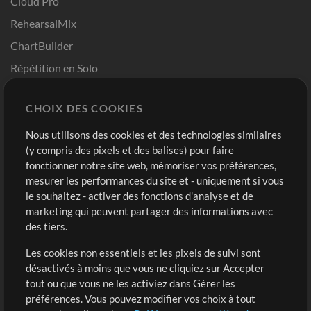
Cloud Pro
RehearsalMix
ChartBuilder
Répétition en Solo
Chart Pro
CHOIX DES COOKIES
Modèles ProPresenter
Sons
Nous utilisons des cookies et des technologies similaires
(y compris des pixels et des balises) pour faire
fonctionner notre site web, mémoriser vos préférences,
Boutique
Compte
mesurer les performances du site et - uniquement si vous
Acheter des crédits
Connexion
le souhaitez - activer des fonctions d'analyse et de
marketing qui peuvent partager des informations avec
Contenu gratuit
S'inscrire
des tiers.
Demander les pistes
Voir le panier
Les cookies non essentiels et les pixels de suivi sont
désactivés à moins que vous ne cliquiez sur Accepter
Extras
tout ou que vous ne les activiez dans Gérer les
Sessions
préférences. Vous pouvez modifier vos choix à tout