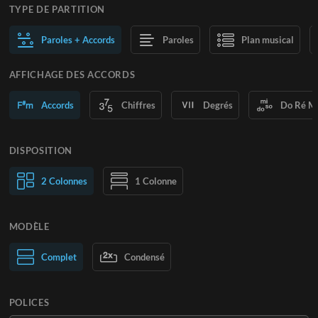
TYPE DE PARTITION
Paroles + Accords
Paroles
Plan musical
AFFICHAGE DES ACCORDS
Accords
Chiffres
Degrés
Do Ré M
DISPOSITION
2 Colonnes
1 Colonne
MODÈLE
Normal
Complet
Large
Condensé
POLICES