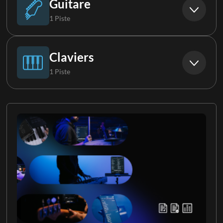
Guitare
1 Piste
Boucle 2
Guitare acoustique
Claviers
1 Piste
Boucle vocale
Piano