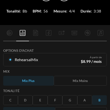
Tonalité:
Bb
BPM:
56
Mesure:
4/4
Durée:
3:38
OPTIONS D'ACHAT
À partir de
RehearsalMix
$
8.99
/ mois
Mixages créés à partir de l'enregistrement original.
MIX
Disponible dans les 12 tonalités avec des Mix Plus et Moins
pour chaque partition et le chant original.
Mix Plus
Mix Moins
En savoir plus
TONALITÉ
S'ABONNER
C
D
E
F
G
A
B