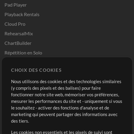
Pad Player
Playback Rentals
Cloud Pro
RehearsalMix
ChartBuilder
Répétition en Solo
Chart Pro
CHOIX DES COOKIES
Modèles ProPresenter
Sons
Nous utilisons des cookies et des technologies similaires
(y compris des pixels et des balises) pour faire
fonctionner notre site web, mémoriser vos préférences,
Boutique
Compte
mesurer les performances du site et - uniquement si vous
Acheter des crédits
Connexion
le souhaitez - activer des fonctions d'analyse et de
marketing qui peuvent partager des informations avec
Contenu gratuit
S'inscrire
des tiers.
Demander les pistes
Voir le panier
Les cookies non essentiels et les pixels de suivi sont