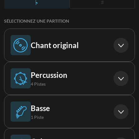
SÉLECTIONNEZ UNE PARTITION
Chant original
Chant original
Percussion
4 Pistes
Percussions
Basse
1 Piste
Boucle 1
Basse