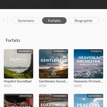
Sommaire
Forfaits
Biographie
Forfaits
SOUNDBEDS
SOUNDBEDS
PLAYBACK
Hopeful Soundbed
Gentleness Soundbed
Heavenly Orchestra Ambient Pad
2023
2020
2020
MAINSTAGE
SOUNDBEDS
SOUNDBEDS