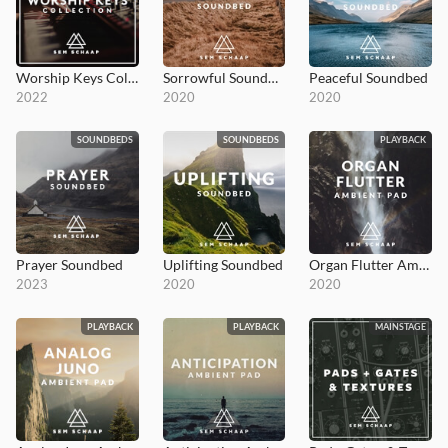
Worship Keys Collection
Sorrowful Soundbed
Peaceful Soundbed
2022
2020
2020
SOUNDBEDS
SOUNDBEDS
PLAYBACK
Prayer Soundbed
Uplifting Soundbed
Organ Flutter Ambient Pad
2023
2020
2020
PLAYBACK
PLAYBACK
MAINSTAGE