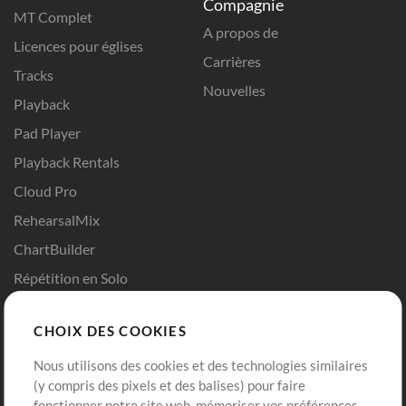
Compagnie
MT Complet
A propos de
Licences pour églises
Carrières
Tracks
Nouvelles
Playback
Pad Player
Playback Rentals
Cloud Pro
RehearsalMix
ChartBuilder
Répétition en Solo
Chart Pro
CHOIX DES COOKIES
Modèles ProPresenter
Sons
Nous utilisons des cookies et des technologies similaires
(y compris des pixels et des balises) pour faire
fonctionner notre site web, mémoriser vos préférences,