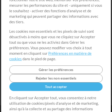
Boutique
Compte
mesurer les performances du site et - uniquement si vous
Acheter des crédits
Connexion
le souhaitez - activer des fonctions d'analyse et de
marketing qui peuvent partager des informations avec
Contenu gratuit
S'inscrire
des tiers.
Demander les pistes
Voir le panier
Les cookies non essentiels et les pixels de suivi sont
désactivés à moins que vous ne cliquiez sur Accepter
Extras
tout ou que vous ne les activiez dans Gérer les
Sessions
préférences. Vous pouvez modifier vos choix à tout
Soumettre votre contenu
moment en cliquant sur
Préférences en matière de
cookies
dans le pied de page.
Listes de lecture
Conférence MT
Gérer les préférences
Rejeter les non essentiels
Tout accepter
En cliquant sur Accepter tout, vous consentez à notre
utilisation de cookies/pixels d'analyse et de marketing,
ainsi qu'à la collecte et au partage des informations