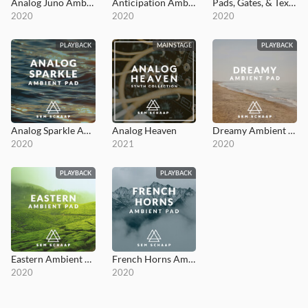
Analog Juno Ambient Pad
Anticipation Ambient Pad
Pads, Gates, & Textures
2020
2020
2020
PLAYBACK
MAINSTAGE
PLAYBACK
Analog Sparkle Ambient Pad
Analog Heaven
Dreamy Ambient Pad
2020
2021
2020
PLAYBACK
PLAYBACK
Eastern Ambient Pad
French Horns Ambient Pad
2020
2020