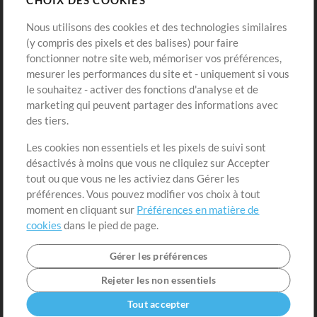
CHOIX DES COOKIES
Modèles ProPresenter
Sons
Nous utilisons des cookies et des technologies similaires
(y compris des pixels et des balises) pour faire
fonctionner notre site web, mémoriser vos préférences,
Boutique
Compte
mesurer les performances du site et - uniquement si vous
Acheter des crédits
Connexion
le souhaitez - activer des fonctions d'analyse et de
marketing qui peuvent partager des informations avec
Contenu gratuit
S'inscrire
des tiers.
Demander les pistes
Voir le panier
Les cookies non essentiels et les pixels de suivi sont
désactivés à moins que vous ne cliquiez sur Accepter
Extras
tout ou que vous ne les activiez dans Gérer les
Sessions
préférences. Vous pouvez modifier vos choix à tout
Soumettre votre contenu
moment en cliquant sur
Préférences en matière de
cookies
dans le pied de page.
Listes de lecture
Conférence MT
Gérer les préférences
Rejeter les non essentiels
Tout accepter