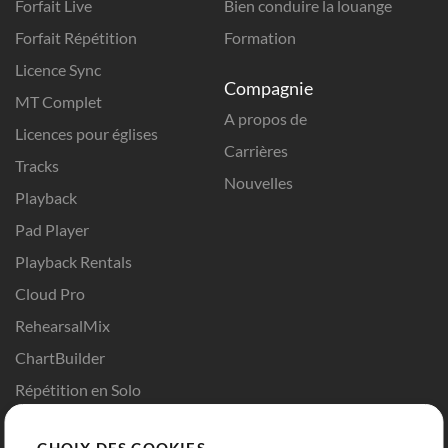
Forfait Live
Bien conduire la louange
Forfait Répétition
Formation
Licence Sync
Compagnie
MT Complet
A propos de
Licences pour églises
Carrières
Tracks
Nouvelles
Playback
Pad Player
Playback Rentals
Cloud Pro
RehearsalMix
ChartBuilder
Répétition en Solo
Chart Pro