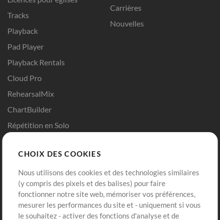
Carrières
Tracks
Nouvelles
Playback
Pad Player
Playback Rentals
Cloud Pro
RehearsalMix
ChartBuilder
Répétition en Solo
Chart Pro
CHOIX DES COOKIES
Modèles ProPresenter
Sons
Nous utilisons des cookies et des technologies similaires
(y compris des pixels et des balises) pour faire
fonctionner notre site web, mémoriser vos préférences,
Boutique
Compte
mesurer les performances du site et - uniquement si vous
Acheter des crédits
Connexion
le souhaitez - activer des fonctions d'analyse et de