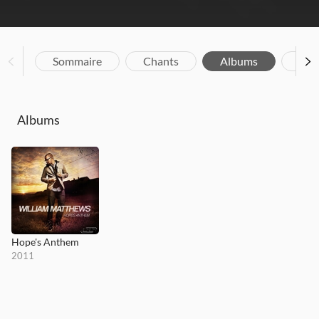
Sommaire
Chants
Albums
Bio
Albums
Hope's Anthem
2011