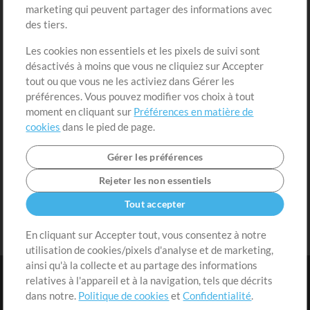
marketing qui peuvent partager des informations avec
Contenu gratuit
S'inscrire
des tiers.
Demander les pistes
Voir le panier
Les cookies non essentiels et les pixels de suivi sont
désactivés à moins que vous ne cliquiez sur Accepter
Extras
tout ou que vous ne les activiez dans Gérer les
Sessions
préférences. Vous pouvez modifier vos choix à tout
Soumettre votre contenu
moment en cliquant sur
Préférences en matière de
cookies
dans le pied de page.
Listes de lecture
Conférence MT
Gérer les préférences
Rejeter les non essentiels
Tout accepter
En cliquant sur Accepter tout, vous consentez à notre
utilisation de cookies/pixels d'analyse et de marketing,
ainsi qu'à la collecte et au partage des informations
relatives à l'appareil et à la navigation, tels que décrits
dans notre.
Politique de cookies
et
Confidentialité
.
Conditions
|
Confidentialité
|