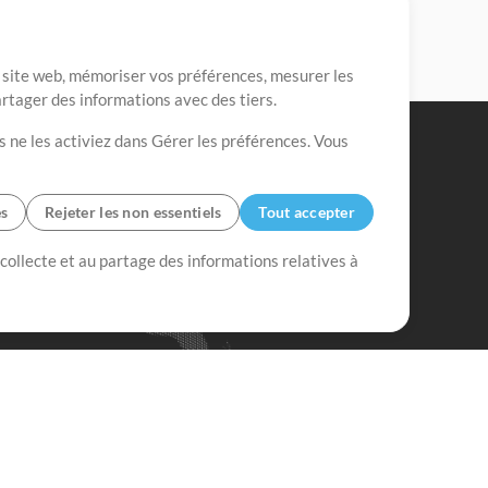
re site web, mémoriser vos préférences, mesurer les
artager des informations avec des tiers.
s ne les activiez dans Gérer les préférences. Vous
es
Rejeter les non essentiels
Tout accepter
 collecte et au partage des informations relatives à
Mix Plus
Mix Moins
Commencer