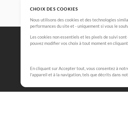
CHOIX DES COOKIES
Nous utilisons des cookies et des technologies simila
performances du site et - uniquement si vous le souh
Les cookies non essentiels et les pixels de suivi son
pouvez modifier vos choix à tout moment en cliquan
En cliquant sur Accepter tout, vous consentez à notre
Notre mission est de servir les responsables de loua
l'appareil et à la navigation, tels que décrits dans no
créant des ressources qui leur permettent d'optimise
compte vraiment.
Mix Plus