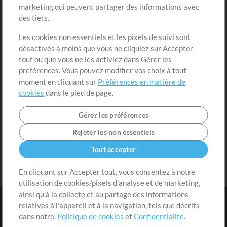
marketing qui peuvent partager des informations avec
Contenu gratuit
S'inscrire
des tiers.
Demander les pistes
Voir le panier
Les cookies non essentiels et les pixels de suivi sont
désactivés à moins que vous ne cliquiez sur Accepter
Extras
tout ou que vous ne les activiez dans Gérer les
Sessions
préférences. Vous pouvez modifier vos choix à tout
Soumettre votre contenu
moment en cliquant sur
Préférences en matière de
cookies
dans le pied de page.
Listes de lecture
Conférence MT
Gérer les préférences
Rejeter les non essentiels
Tout accepter
En cliquant sur Accepter tout, vous consentez à notre
utilisation de cookies/pixels d'analyse et de marketing,
ainsi qu'à la collecte et au partage des informations
relatives à l'appareil et à la navigation, tels que décrits
dans notre.
Politique de cookies
et
Confidentialité
.
Conditions
|
Confidentialité
|