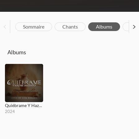
Sommaire
Chants
Albums
Bio
Albums
Quiébrame Y Hazme Distinto
2024