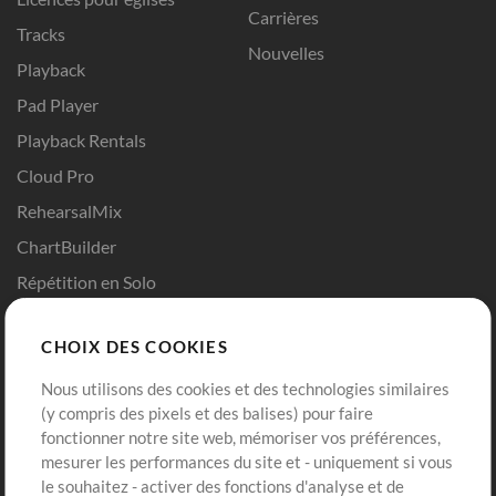
Carrières
Tracks
Nouvelles
Playback
Pad Player
Playback Rentals
Cloud Pro
RehearsalMix
ChartBuilder
Répétition en Solo
Chart Pro
CHOIX DES COOKIES
Modèles ProPresenter
Sons
Nous utilisons des cookies et des technologies similaires
(y compris des pixels et des balises) pour faire
fonctionner notre site web, mémoriser vos préférences,
Boutique
Compte
mesurer les performances du site et - uniquement si vous
Acheter des crédits
Connexion
le souhaitez - activer des fonctions d'analyse et de