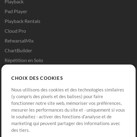
Playback
Pad Player
Playback Rentals
Cloud Pro
RehearsalMix
ChartBuilder
Répétition en Solo
Chart Pro
CHOIX DES COOKIES
Modèles ProPresenter
Sons
Nous utilisons des cookies et des technologies similaires
(y compris des pixels et des balises) pour faire
fonctionner notre site web, mémoriser vos préférences,
Boutique
Compte
mesurer les performances du site et - uniquement si vous
Acheter des crédits
Connexion
le souhaitez - activer des fonctions d'analyse et de
marketing qui peuvent partager des informations avec
Contenu gratuit
S'inscrire
des tiers.
Demander les pistes
Voir le panier