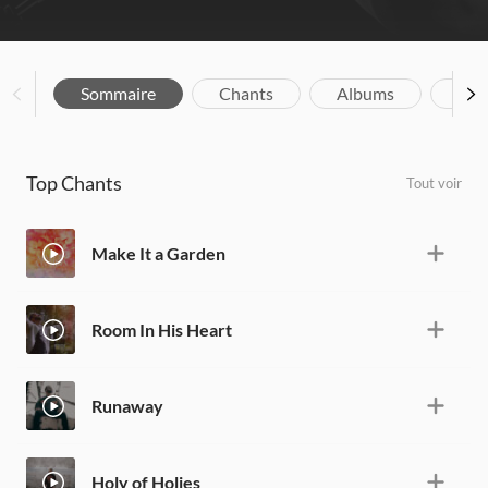
Sommaire
Chants
Albums
Bio
Top Chants
Tout voir
Make It a Garden
Room In His Heart
Runaway
Holy of Holies