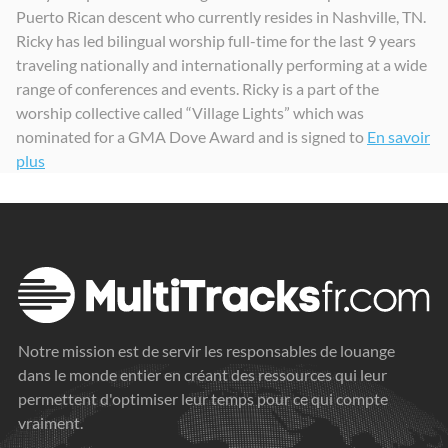
Puerto Rican descent who currently resides in Nashville, TN.
Holy of Holies
Ricky has led bilingual worship full-time for the last 9 years
2024
traveling nationally and internationally performing at a wide
range of conferences and events. Ricky is a part of the
worship collective called “Village Lights” which was
nominated for a GMA Dove Award and is signed to
En savoir
plus
Notre mission est de servir les responsables de louange
dans le monde entier en créant des ressources qui leur
permettent d'optimiser leur temps pour ce qui compte
vraiment.