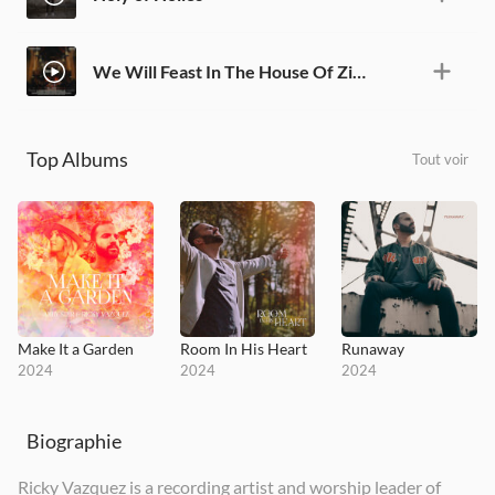
We Will Feast In The House Of Zion (Live)
Top Albums
Tout voir
Make It a Garden
Room In His Heart
Runaway
2024
2024
2024
Biographie
Ricky Vazquez is a recording artist and worship leader of