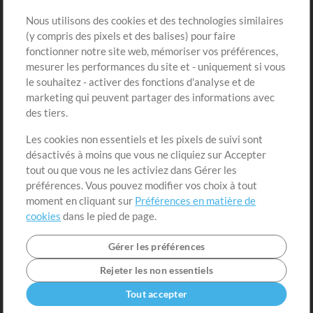
Sons
Nous utilisons des cookies et des technologies similaires
(y compris des pixels et des balises) pour faire
fonctionner notre site web, mémoriser vos préférences,
Boutique
Compte
mesurer les performances du site et - uniquement si vous
Acheter des crédits
Connexion
le souhaitez - activer des fonctions d'analyse et de
marketing qui peuvent partager des informations avec
Contenu gratuit
S'inscrire
des tiers.
Demander les pistes
Voir le panier
Les cookies non essentiels et les pixels de suivi sont
désactivés à moins que vous ne cliquiez sur Accepter
Extras
tout ou que vous ne les activiez dans Gérer les
Sessions
préférences. Vous pouvez modifier vos choix à tout
Soumettre votre contenu
moment en cliquant sur
Préférences en matière de
cookies
dans le pied de page.
Listes de lecture
Conférence MT
Gérer les préférences
Rejeter les non essentiels
Tout accepter