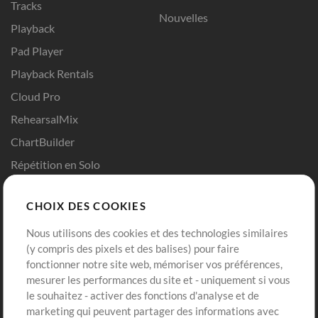
Tracks
Nouvelles
Playback
Pad Player
Playback Rentals
Cloud Pro
RehearsalMix
ChartBuilder
Répétition en Solo
Chart Pro
CHOIX DES COOKIES
Modèles ProPresenter
Sons
Nous utilisons des cookies et des technologies similaires
(y compris des pixels et des balises) pour faire
fonctionner notre site web, mémoriser vos préférences,
Boutique
Compte
mesurer les performances du site et - uniquement si vous
Acheter des crédits
Connexion
le souhaitez - activer des fonctions d'analyse et de
marketing qui peuvent partager des informations avec
Contenu gratuit
S'inscrire