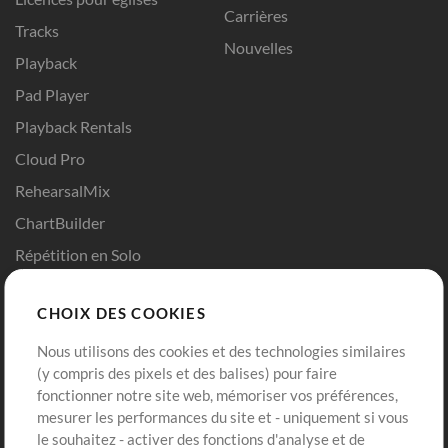
Carrières
Tracks
Nouvelles
Playback
Pad Player
Playback Rentals
Cloud Pro
RehearsalMix
ChartBuilder
Répétition en Solo
Chart Pro
CHOIX DES COOKIES
Modèles ProPresenter
Sons
Nous utilisons des cookies et des technologies similaires
(y compris des pixels et des balises) pour faire
fonctionner notre site web, mémoriser vos préférences,
Boutique
Compte
mesurer les performances du site et - uniquement si vous
Acheter des crédits
Connexion
le souhaitez - activer des fonctions d'analyse et de