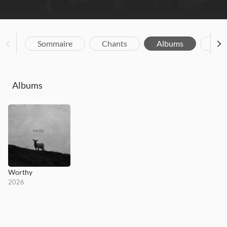
Sommaire
Chants
Albums
Bio
Albums
Worthy
2026