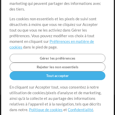
marketing qui peuvent partager des informations avec
Contenu gratuit
S'inscrire
des tiers.
Demander les pistes
Voir le panier
Les cookies non essentiels et les pixels de suivi sont
désactivés à moins que vous ne cliquiez sur Accepter
Extras
tout ou que vous ne les activiez dans Gérer les
Sessions
préférences. Vous pouvez modifier vos choix à tout
Soumettre votre contenu
moment en cliquant sur
Préférences en matière de
cookies
dans le pied de page.
Listes de lecture
Conférence MT
Gérer les préférences
Rejeter les non essentiels
Tout accepter
En cliquant sur Accepter tout, vous consentez à notre
utilisation de cookies/pixels d'analyse et de marketing,
ainsi qu'à la collecte et au partage des informations
relatives à l'appareil et à la navigation, tels que décrits
dans notre.
Politique de cookies
et
Confidentialité
.
Conditions
|
Confidentialité
|