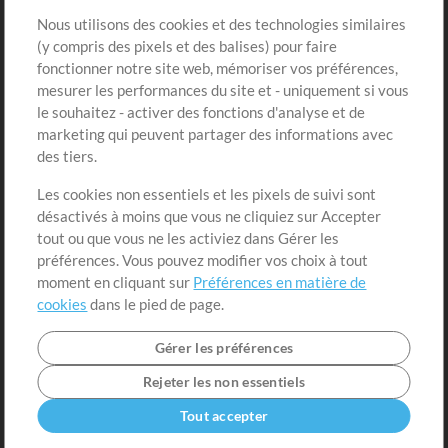
Sons
Nous utilisons des cookies et des technologies similaires
(y compris des pixels et des balises) pour faire
fonctionner notre site web, mémoriser vos préférences,
Boutique
Compte
mesurer les performances du site et - uniquement si vous
Acheter des crédits
Connexion
le souhaitez - activer des fonctions d'analyse et de
marketing qui peuvent partager des informations avec
Contenu gratuit
S'inscrire
des tiers.
Demander les pistes
Voir le panier
Les cookies non essentiels et les pixels de suivi sont
désactivés à moins que vous ne cliquiez sur Accepter
Extras
tout ou que vous ne les activiez dans Gérer les
Sessions
préférences. Vous pouvez modifier vos choix à tout
Soumettre votre contenu
moment en cliquant sur
Préférences en matière de
cookies
dans le pied de page.
Listes de lecture
Conférence MT
Gérer les préférences
Rejeter les non essentiels
Tout accepter