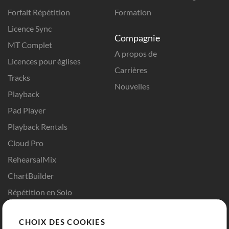
Forfait Répétition
Formation
Licence Sync
Compagnie
MT Complet
A propos de
Licences pour églises
Carrières
Tracks
Nouvelles
Playback
Pad Player
Playback Rentals
Cloud Pro
RehearsalMix
ChartBuilder
Répétition en Solo
Chart Pro
CHOIX DES COOKIES
Modèles ProPresenter