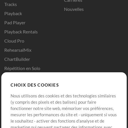
Tracks
Nouvelles
Playback
Pad Player
Playback Rentals
Cloud Pro
RehearsalMix
ChartBuilder
Répétition en Solo
Chart Pro
CHOIX DES COOKIES
Modèles ProPresenter
Sons
Nous utilisons des cookies et des technologies similaires
(y compris des pixels et des balises) pour faire
fonctionner notre site web, mémoriser vos préférences,
Boutique
Compte
mesurer les performances du site et - uniquement si vous
Acheter des crédits
Connexion
le souhaitez - activer des fonctions d'analyse et de
marketing qui peuvent partager des informations avec
Contenu gratuit
S'inscrire