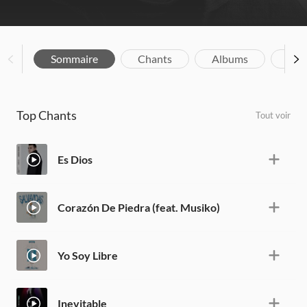
Sommaire
Chants
Albums
Bio
Top Chants
Tout voir
Es Dios
Corazón De Piedra (feat. Musiko)
Yo Soy Libre
Inevitable