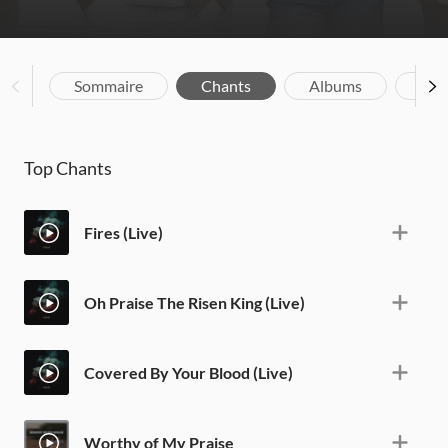
Sommaire
Chants
Albums
Bio
Top Chants
Fires (Live)
Oh Praise The Risen King (Live)
Covered By Your Blood (Live)
Worthy of My Praise