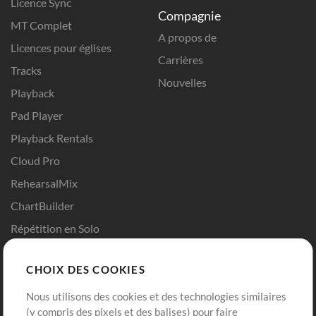
Licence Sync
Compagnie
MT Complet
A propos de
Licences pour églises
Carrières
Tracks
Nouvelles
Playback
Pad Player
Playback Rentals
Cloud Pro
RehearsalMix
ChartBuilder
Répétition en Solo
Chart Pro
CHOIX DES COOKIES
Modèles ProPresenter
Sons
Nous utilisons des cookies et des technologies similaires
(y compris des pixels et des balises) pour faire