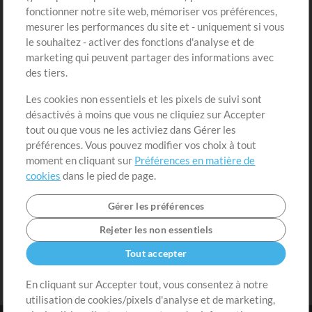
fonctionner notre site web, mémoriser vos préférences,
Boutique
Compte
mesurer les performances du site et - uniquement si vous
Acheter des crédits
Connexion
le souhaitez - activer des fonctions d'analyse et de
marketing qui peuvent partager des informations avec
Contenu gratuit
S'inscrire
des tiers.
Demander les pistes
Voir le panier
Les cookies non essentiels et les pixels de suivi sont
désactivés à moins que vous ne cliquiez sur Accepter
Extras
tout ou que vous ne les activiez dans Gérer les
Sessions
préférences. Vous pouvez modifier vos choix à tout
Soumettre votre contenu
moment en cliquant sur
Préférences en matière de
cookies
dans le pied de page.
Listes de lecture
Conférence MT
Gérer les préférences
Rejeter les non essentiels
Tout accepter
En cliquant sur Accepter tout, vous consentez à notre
utilisation de cookies/pixels d'analyse et de marketing,