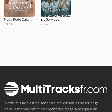
Nada Pode Calar Um Adorador
Ele Se Move
2020
2022
Notre mission est de servir les responsables de louange
dans le monde entier en créant des ressources qui leur