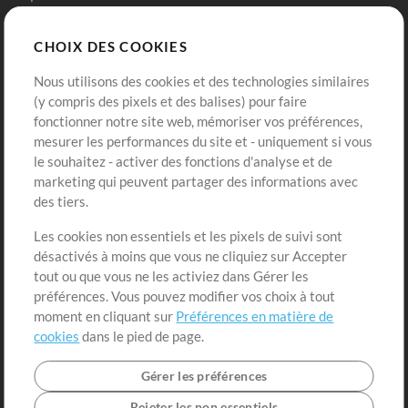
Chart Pro
CHOIX DES COOKIES
Modèles ProPresenter
Sons
Nous utilisons des cookies et des technologies similaires
(y compris des pixels et des balises) pour faire
fonctionner notre site web, mémoriser vos préférences,
Boutique
Compte
mesurer les performances du site et - uniquement si vous
Acheter des crédits
Connexion
le souhaitez - activer des fonctions d'analyse et de
marketing qui peuvent partager des informations avec
Contenu gratuit
S'inscrire
des tiers.
Demander les pistes
Voir le panier
Les cookies non essentiels et les pixels de suivi sont
désactivés à moins que vous ne cliquiez sur Accepter
Extras
tout ou que vous ne les activiez dans Gérer les
Sessions
préférences. Vous pouvez modifier vos choix à tout
Soumettre votre contenu
moment en cliquant sur
Préférences en matière de
cookies
dans le pied de page.
Listes de lecture
Conférence MT
Gérer les préférences
Rejeter les non essentiels