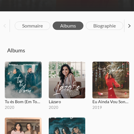
Sommaire
Albums
Biographie
Albums
Tu és Bom (Em Todo Tempo)
Lázaro
Eu Ainda Vou Sonhar
2020
2020
2019