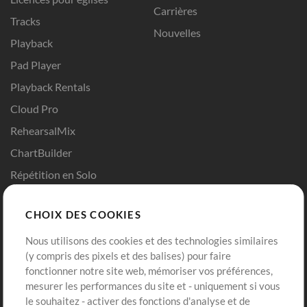
Carrières
Tracks
Nouvelles
Playback
Pad Player
Playback Rentals
Cloud Pro
RehearsalMix
ChartBuilder
Répétition en Solo
Chart Pro
CHOIX DES COOKIES
Modèles ProPresenter
Sons
Nous utilisons des cookies et des technologies similaires
(y compris des pixels et des balises) pour faire
fonctionner notre site web, mémoriser vos préférences,
Boutique
Compte
mesurer les performances du site et - uniquement si vous
Acheter des crédits
Connexion
le souhaitez - activer des fonctions d'analyse et de