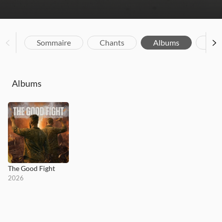
Sommaire
Chants
Albums
Bio
Albums
The Good Fight
2026