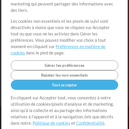
marketing qui peuvent partager des informations avec
Contenu gratuit
S'inscrire
des tiers.
Demander les pistes
Voir le panier
Les cookies non essentiels et les pixels de suivi sont
désactivés à moins que vous ne cliquiez sur Accepter
Extras
tout ou que vous ne les activiez dans Gérer les
Sessions
préférences. Vous pouvez modifier vos choix à tout
Soumettre votre contenu
moment en cliquant sur
Préférences en matière de
cookies
dans le pied de page.
Listes de lecture
Conférence MT
Gérer les préférences
Rejeter les non essentiels
Tout accepter
En cliquant sur Accepter tout, vous consentez à notre
utilisation de cookies/pixels d'analyse et de marketing,
ainsi qu'à la collecte et au partage des informations
relatives à l'appareil et à la navigation, tels que décrits
dans notre.
Politique de cookies
et
Confidentialité
.
Conditions
|
Confidentialité
|