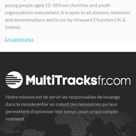
young people aged 12-18 from churches and youth
Stand Firm
Swing Wide
Whatever's In Your Heart
organisations everywhere. It is open to all streams, networks
2024
2025
2024
and denominations and is run by Vineyard Churches UK &
Ireland.
En savoir plus
Notre mission est de servir les responsables de louange
dans le monde entier en créant des ressources qui leur
permettent d'optimiser leur temps pour ce qui compte
vraiment.