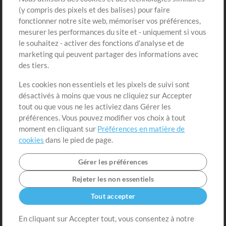
(y compris des pixels et des balises) pour faire
fonctionner notre site web, mémoriser vos préférences,
Boutique
Compte
mesurer les performances du site et - uniquement si vous
Acheter des crédits
Connexion
le souhaitez - activer des fonctions d'analyse et de
marketing qui peuvent partager des informations avec
Contenu gratuit
S'inscrire
des tiers.
Demander les pistes
Voir le panier
Les cookies non essentiels et les pixels de suivi sont
désactivés à moins que vous ne cliquiez sur Accepter
Extras
tout ou que vous ne les activiez dans Gérer les
Sessions
préférences. Vous pouvez modifier vos choix à tout
Soumettre votre contenu
moment en cliquant sur
Préférences en matière de
cookies
dans le pied de page.
Listes de lecture
Conférence MT
Gérer les préférences
Rejeter les non essentiels
Tout accepter
En cliquant sur Accepter tout, vous consentez à notre