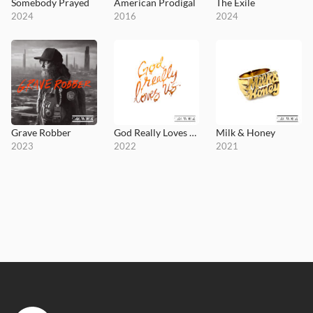
Somebody Prayed
American Prodigal
The Exile
2024
2016
2024
Grave Robber
God Really Loves Us (feat. Maverick City Music) [Radio Version]
Milk & Honey
2023
2022
2021