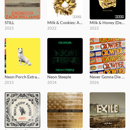
STILL
Milk & Cookies: A Merry Crowder Christmas
Milk & Honey (Deluxe)
2025
2022
2022
Neon Porch Extravaganza
Neon Steeple
Never Gonna Die (July!)
2015
2014
2026