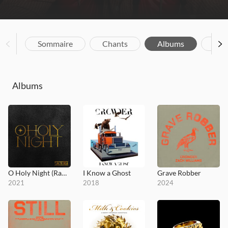
Sommaire
Chants
Albums
Vid
Albums
O Holy Night (Radio Version)
I Know a Ghost
Grave Robber
2021
2018
2024