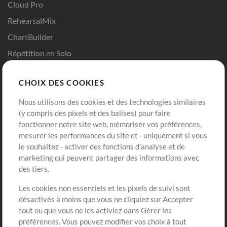
Cloud Pro
RehearsalMix
ChartBuilder
Répétition en Solo
Chart Pro
CHOIX DES COOKIES
Modèles ProPresenter
Sons
Nous utilisons des cookies et des technologies similaires
(y compris des pixels et des balises) pour faire
fonctionner notre site web, mémoriser vos préférences,
Boutique
Compte
mesurer les performances du site et - uniquement si vous
Acheter des crédits
Connexion
le souhaitez - activer des fonctions d'analyse et de
marketing qui peuvent partager des informations avec
Contenu gratuit
S'inscrire
des tiers.
Demander les pistes
Voir le panier
Les cookies non essentiels et les pixels de suivi sont
désactivés à moins que vous ne cliquiez sur Accepter
Extras
tout ou que vous ne les activiez dans Gérer les
Sessions
préférences. Vous pouvez modifier vos choix à tout