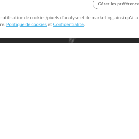
Gérer les préférenc
 utilisation de cookies/pixels d'analyse et de marketing, ainsi qu'à la
nge dans le monde entier en
tre.
Politique de cookies
et
Confidentialité
.
r leur temps pour ce qui
Boutique
Compte
S
M
Acheter des crédits
Connexion
e
Contenu gratuit
S'inscrire
Demander les pistes
Voir le panier
V
V
Extras
Sessions