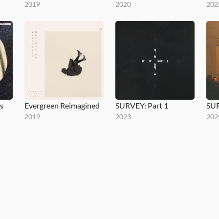
2019
2020
202
s
Evergreen Reimagined
SURVEY: Part 1
2019
2023
202