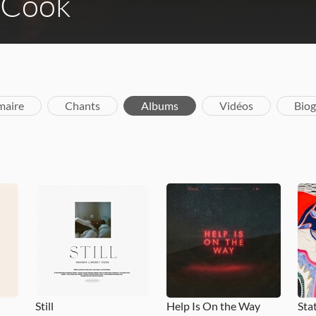
 Cook
aire
Chants
Albums
Vidéos
Biog
Still
Help Is On the Way
Sta