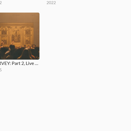
2
2022
SURVEY: Part 2, Live at St. John at Hackney
5