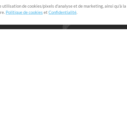
 utilisation de cookies/pixels d'analyse et de marketing, ainsi qu'à la
nge dans le monde entier en
tre.
Politique de cookies
et
Confidentialité
.
r leur temps pour ce qui
Boutique
Compte
S
M
Acheter des crédits
Connexion
e
Contenu gratuit
S'inscrire
Demander les pistes
Voir le panier
V
V
Extras
Sessions
Soumettre votre contenu