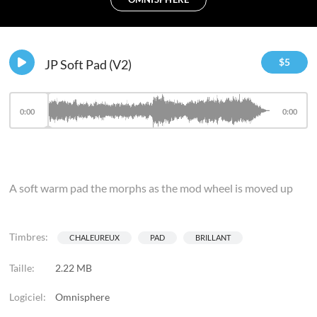
$
5
JP Soft Pad (V2)
0:00
0:00
A soft warm pad the morphs as the mod wheel is moved up
Timbres:
CHALEUREUX
PAD
BRILLANT
Taille:
2.22 MB
Logiciel:
Omnisphere