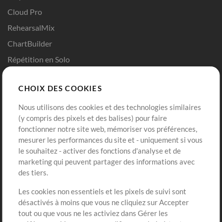
Cloud Pro
RehearsalMix
ChartBuilder
Répétition en Solo
Chart Pro
CHOIX DES COOKIES
Modèles ProPresenter
Sons
Nous utilisons des cookies et des technologies similaires
(y compris des pixels et des balises) pour faire
fonctionner notre site web, mémoriser vos préférences,
Boutique
Compte
mesurer les performances du site et - uniquement si vous
Acheter des crédits
Connexion
le souhaitez - activer des fonctions d'analyse et de
marketing qui peuvent partager des informations avec
Contenu gratuit
S'inscrire
des tiers.
Demander les pistes
Voir le panier
Les cookies non essentiels et les pixels de suivi sont
désactivés à moins que vous ne cliquiez sur Accepter
Extras
tout ou que vous ne les activiez dans Gérer les
Sessions