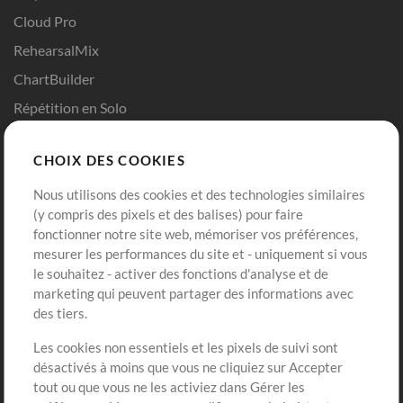
Cloud Pro
RehearsalMix
ChartBuilder
Répétition en Solo
Chart Pro
CHOIX DES COOKIES
Modèles ProPresenter
Sons
Nous utilisons des cookies et des technologies similaires
(y compris des pixels et des balises) pour faire
fonctionner notre site web, mémoriser vos préférences,
Boutique
Compte
mesurer les performances du site et - uniquement si vous
Acheter des crédits
Connexion
le souhaitez - activer des fonctions d'analyse et de
marketing qui peuvent partager des informations avec
Contenu gratuit
S'inscrire
des tiers.
Demander les pistes
Voir le panier
Les cookies non essentiels et les pixels de suivi sont
désactivés à moins que vous ne cliquiez sur Accepter
Extras
tout ou que vous ne les activiez dans Gérer les
Sessions