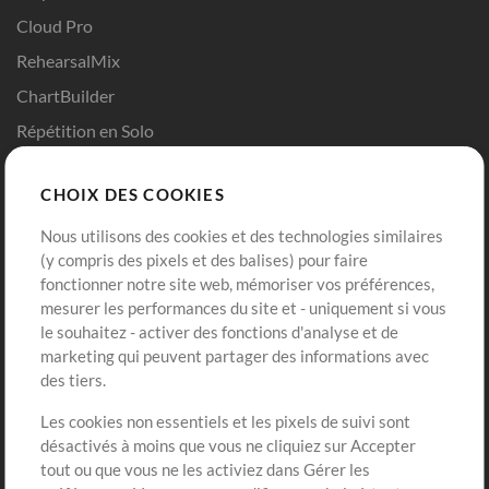
Cloud Pro
RehearsalMix
ChartBuilder
Répétition en Solo
Chart Pro
CHOIX DES COOKIES
Modèles ProPresenter
Sons
Nous utilisons des cookies et des technologies similaires
(y compris des pixels et des balises) pour faire
fonctionner notre site web, mémoriser vos préférences,
Boutique
Compte
mesurer les performances du site et - uniquement si vous
Acheter des crédits
Connexion
le souhaitez - activer des fonctions d'analyse et de
marketing qui peuvent partager des informations avec
Contenu gratuit
S'inscrire
des tiers.
Demander les pistes
Voir le panier
Les cookies non essentiels et les pixels de suivi sont
désactivés à moins que vous ne cliquiez sur Accepter
Extras
tout ou que vous ne les activiez dans Gérer les
Sessions