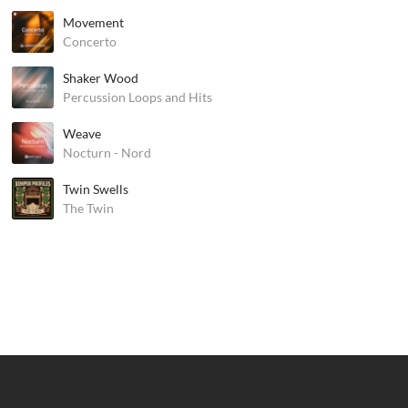
Movement
Concerto
Shaker Wood
Percussion Loops and Hits
Weave
Nocturn - Nord
Twin Swells
The Twin