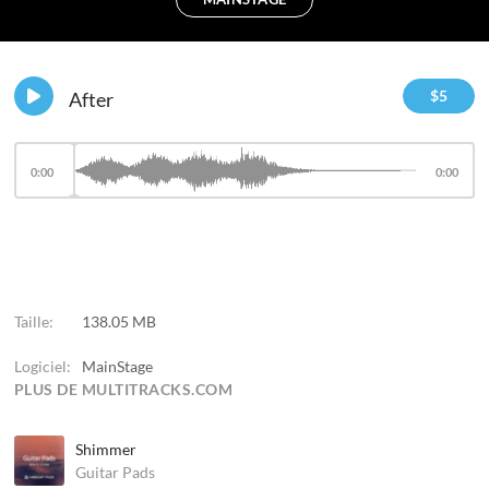
$
5
After
0:00
0:00
Taille:
138.05 MB
Logiciel:
MainStage
PLUS DE MULTITRACKS.COM
Shimmer
Guitar Pads