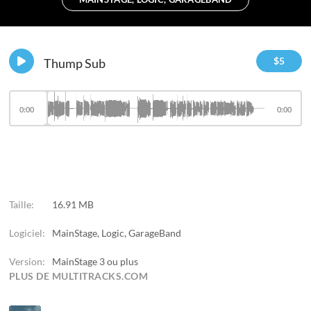
$
5
Thump Sub
0:00
0:00
Taille:
16.91 MB
Logiciel:
MainStage, Logic, GarageBand
Version:
MainStage 3 ou plus
PLUS DE MULTITRACKS.COM