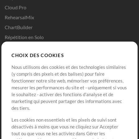
Cloud Pro
RehearsalMix
ChartBuilder
Répétition en Solo
Chart Pro
CHOIX DES COOKIES
Modèles ProPresenter
Sons
Nous utilisons des cookies et des technologies similaires
(y compris des pixels et des balises) pour faire
fonctionner notre site web, mémoriser vos préférences,
Boutique
Compte
mesurer les performances du site et - uniquement si vous
Acheter des crédits
Connexion
le souhaitez - activer des fonctions d'analyse et de
marketing qui peuvent partager des informations avec
Contenu gratuit
S'inscrire
des tiers.
Demander les pistes
Voir le panier
Les cookies non essentiels et les pixels de suivi sont
désactivés à moins que vous ne cliquiez sur Accepter
Extras
tout ou que vous ne les activiez dans Gérer les
Sessions