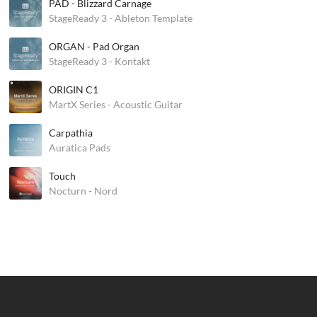
PAD - Blizzard Carnage
StageReady 3 - Ableton Template
ORGAN - Pad Organ
StageReady 3 - Kontakt
ORIGIN C1
MartX Series - Acoustic Guitar
Carpathia
Auratica Pads
Touch
Nocturn - Nord