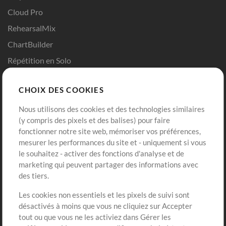
Cloud Pro
RehearsalMix
ChartBuilder
Répétition en Solo
Chart Pro
CHOIX DES COOKIES
Modèles ProPresenter
Sons
Nous utilisons des cookies et des technologies similaires
(y compris des pixels et des balises) pour faire
fonctionner notre site web, mémoriser vos préférences,
Boutique
Compte
mesurer les performances du site et - uniquement si vous
Acheter des crédits
Connexion
le souhaitez - activer des fonctions d'analyse et de
marketing qui peuvent partager des informations avec
Contenu gratuit
S'inscrire
des tiers.
Demander les pistes
Voir le panier
Les cookies non essentiels et les pixels de suivi sont
désactivés à moins que vous ne cliquiez sur Accepter
Extras
tout ou que vous ne les activiez dans Gérer les
Sessions