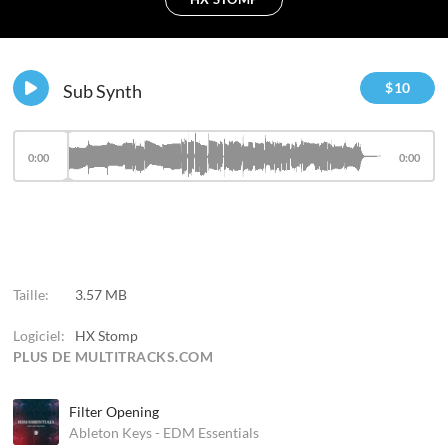
$
10
Sub Synth
0:00
0:00
Taille:
3.57 MB
Logiciel:
HX Stomp
PLUS DE MULTITRACKS.COM
Filter Opening
Ableton Keys - EDM Essentials