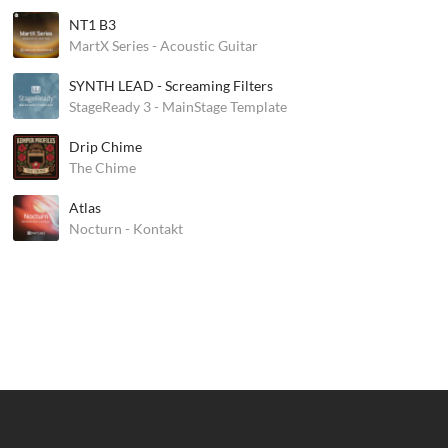
NT1 B3
MartX Series - Acoustic Guitar
SYNTH LEAD - Screaming Filters
StageReady 3 - MainStage Template
Drip Chime
The Chime
Atlas
Nocturn - Kontakt