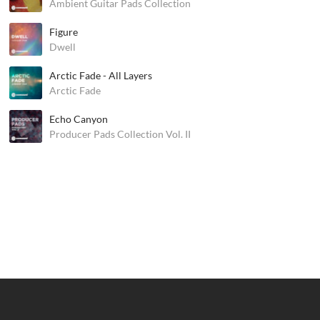
Ambient Guitar Pads Collection
Figure
Dwell
Arctic Fade - All Layers
Arctic Fade
Echo Canyon
Producer Pads Collection Vol. II