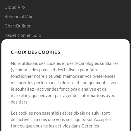
Cloud Pro
RehearsalMix
ChartBuilder
Répétition en Solo
Chart Pro
CHOIX DES COOKIES
Modèles ProPresenter
Sons
Nous utilisons des cookies et des technologies similaires
(y compris des pixels et des balises) pour faire
fonctionner notre site web, mémoriser vos préférences,
Boutique
Compte
mesurer les performances du site et - uniquement si vous
Acheter des crédits
Connexion
le souhaitez - activer des fonctions d'analyse et de
marketing qui peuvent partager des informations avec
Contenu gratuit
S'inscrire
des tiers.
Demander les pistes
Voir le panier
Les cookies non essentiels et les pixels de suivi sont
désactivés à moins que vous ne cliquiez sur Accepter
Extras
tout ou que vous ne les activiez dans Gérer les
Sessions