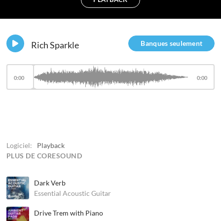
Banques seulement
Rich Sparkle
0:00
0:00
Logiciel:
Playback
PLUS DE CORESOUND
Dark Verb
Essential Acoustic Guitar
Drive Trem with Piano