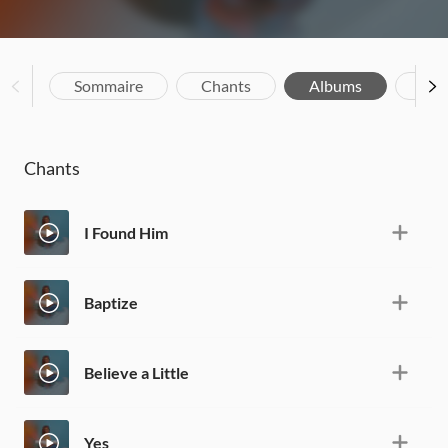
Sommaire
Chants
Albums
Bio
Chants
I Found Him
Baptize
Believe a Little
Yes