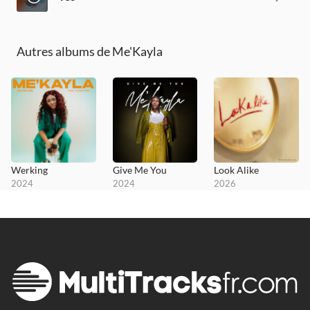
Autres albums de Me'Kayla
Werking
Give Me You
Look Alike
2024
2024
2026