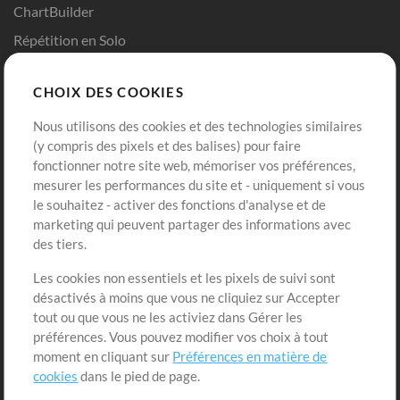
ChartBuilder
Répétition en Solo
Chart Pro
CHOIX DES COOKIES
Modèles ProPresenter
Sons
Nous utilisons des cookies et des technologies similaires
(y compris des pixels et des balises) pour faire
fonctionner notre site web, mémoriser vos préférences,
Boutique
Compte
mesurer les performances du site et - uniquement si vous
Acheter des crédits
Connexion
le souhaitez - activer des fonctions d'analyse et de
marketing qui peuvent partager des informations avec
Contenu gratuit
S'inscrire
des tiers.
Demander les pistes
Voir le panier
Les cookies non essentiels et les pixels de suivi sont
désactivés à moins que vous ne cliquiez sur Accepter
Extras
tout ou que vous ne les activiez dans Gérer les
Sessions
préférences. Vous pouvez modifier vos choix à tout
Soumettre votre contenu
moment en cliquant sur
Préférences en matière de
cookies
dans le pied de page.
Listes de lecture