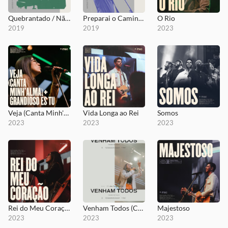
Quebrantado / Não Vejo Jesus
Preparai o Caminho
O Rio
2019
2019
2023
Veja (Canta Minh'alma) + Grandioso És Tu
Vida Longa ao Rei
Somos
2023
2023
2023
Rei do Meu Coração
Venham Todos (Canção de Paulo)
Majestoso
2023
2023
2023