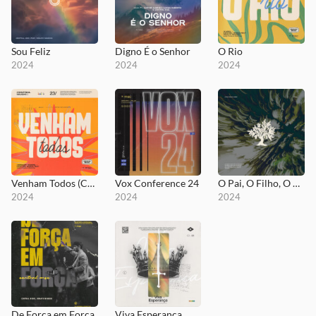
Sou Feliz
Digno É o Senhor
O Rio
2024
2024
2024
Venham Todos (Canção de Paulo) - Ao Vivo
Vox Conference 24
O Pai, O Filho, O Amigo
2024
2024
2024
De Força em Força
Viva Esperança