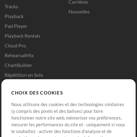
Carrières
Tracks
Nouvelles
Playback
Pad Player
Playback Rentals
Cloud Pro
RehearsalMix
ChartBuilder
Répétition en Solo
Chart Pro
CHOIX DES COOKIES
Modèles ProPresenter
Sons
Nous utilisons des cookies et des technologies similaires
(y compris des pixels et des balises) pour faire
fonctionner notre site web, mémoriser vos préférences,
Boutique
Compte
mesurer les performances du site et - uniquement si vous
Acheter des crédits
Connexion
le souhaitez - activer des fonctions d'analyse et de