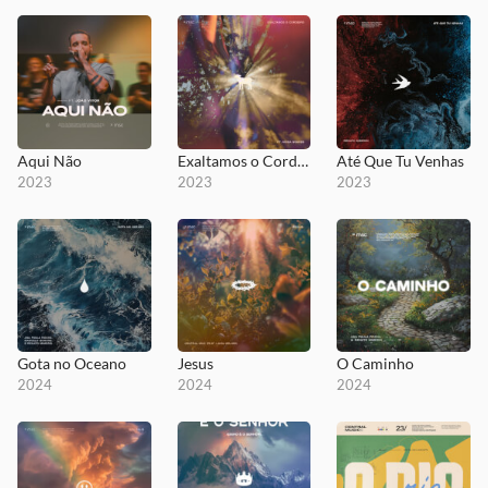
Aqui Não
Exaltamos o Cordeiro
Até Que Tu Venhas
2023
2023
2023
Gota no Oceano
Jesus
O Caminho
2024
2024
2024