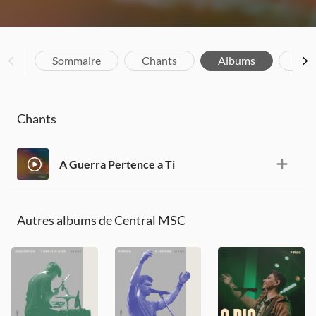
Sommaire
Chants
Albums
Bio
Chants
A Guerra Pertence a Ti
Autres albums de Central MSC