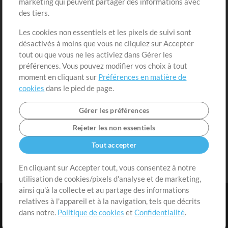
marketing qui peuvent partager des informations avec
Contenu gratuit
S'inscrire
des tiers.
Demander les pistes
Voir le panier
Les cookies non essentiels et les pixels de suivi sont
désactivés à moins que vous ne cliquiez sur Accepter
Extras
tout ou que vous ne les activiez dans Gérer les
Sessions
préférences. Vous pouvez modifier vos choix à tout
Soumettre votre contenu
moment en cliquant sur
Préférences en matière de
cookies
dans le pied de page.
Listes de lecture
Conférence MT
Gérer les préférences
Rejeter les non essentiels
Tout accepter
En cliquant sur Accepter tout, vous consentez à notre
utilisation de cookies/pixels d'analyse et de marketing,
ainsi qu'à la collecte et au partage des informations
relatives à l'appareil et à la navigation, tels que décrits
dans notre.
Politique de cookies
et
Confidentialité
.
Conditions
|
Confidentialité
|