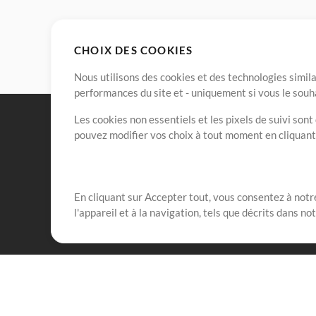
CHOIX DES COOKIES
Nous utilisons des cookies et des technologies simila
performances du site et - uniquement si vous le souh
Les cookies non essentiels et les pixels de suivi son
pouvez modifier vos choix à tout moment en cliquan
En cliquant sur Accepter tout, vous consentez à notre
Notre mission est de servir les responsables de loua
l'appareil et à la navigation, tels que décrits dans no
créant des ressources qui leur permettent d'optimise
compte vraiment.