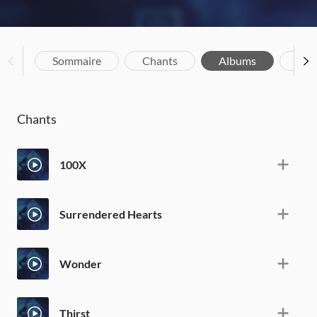
Sommaire
Chants
Albums
Bio
Chants
100X
Surrendered Hearts
Wonder
Thirst