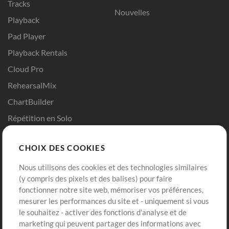
Tracks
Nouvelles
Playback
Pad Player
Playback Rentals
Cloud Pro
RehearsalMix
ChartBuilder
Répétition en Solo
Chart Pro
CHOIX DES COOKIES
Modèles ProPresenter
Sons
Nous utilisons des cookies et des technologies similaires
(y compris des pixels et des balises) pour faire
fonctionner notre site web, mémoriser vos préférences,
Boutique
Compte
mesurer les performances du site et - uniquement si vous
Acheter des crédits
Connexion
le souhaitez - activer des fonctions d'analyse et de
marketing qui peuvent partager des informations avec
Contenu gratuit
S'inscrire