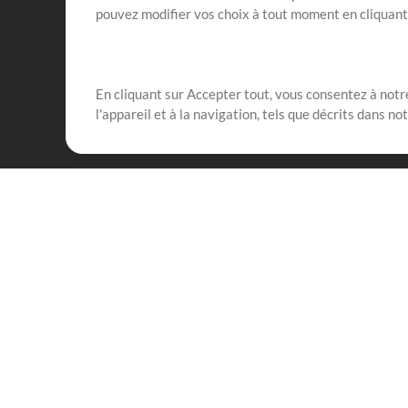
pouvez modifier vos choix à tout moment en cliquan
En cliquant sur Accepter tout, vous consentez à notre
Notre mission est de servir les responsables de loua
l'appareil et à la navigation, tels que décrits dans no
créant des ressources qui leur permettent d'optimise
compte vraiment.
Mix Plus
Produits
Ressources
MultiTracks One
Chants
Forfait Live
Bien conduire la louang
Forfait Répétition
Formation
Licence Sync