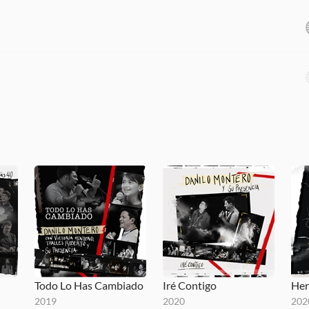
Todo Lo Has Cambiado
Iré Contigo
Her
2019
2020
202