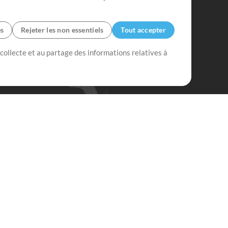
es
Rejeter les non essentiels
Tout accepter
 collecte et au partage des informations relatives à
Mix Plus
Mix Moins
Commencer
'abonner à
la Newsletter de
ultiTracksFr.com
S'abonner
ous rencontrez des difficultés?