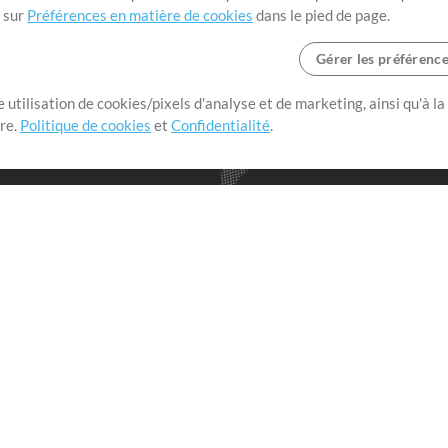
t sur
Préférences en matière de cookies
dans le pied de page.
Gérer les préférenc
 utilisation de cookies/pixels d'analyse et de marketing, ainsi qu'à la
nge dans le monde entier en
tre.
Politique de cookies
et
Confidentialité
.
r leur temps pour ce qui
Boutique
Compte
S
M
Acheter des crédits
Connexion
e
Contenu gratuit
S'inscrire
Demander les pistes
Voir le panier
V