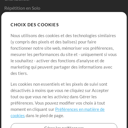
Répétition en Solo
Chart Pro
CHOIX DES COOKIES
Modèles ProPresenter
Sons
Nous utilisons des cookies et des technologies similaires
(y compris des pixels et des balises) pour faire
fonctionner notre site web, mémoriser vos préférences,
Boutique
Compte
mesurer les performances du site et - uniquement si vous
Acheter des crédits
Connexion
le souhaitez - activer des fonctions d'analyse et de
marketing qui peuvent partager des informations avec
Contenu gratuit
S'inscrire
des tiers.
Demander les pistes
Voir le panier
Les cookies non essentiels et les pixels de suivi sont
désactivés à moins que vous ne cliquiez sur Accepter
Extras
tout ou que vous ne les activiez dans Gérer les
Sessions
préférences. Vous pouvez modifier vos choix à tout
Soumettre votre contenu
moment en cliquant sur
Préférences en matière de
cookies
dans le pied de page.
Listes de lecture
Conférence MT
Gérer les préférences