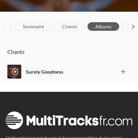
Sommaire
Chants
Albums
Bio
Chants
Surely Goodness
Notre mission est de servir les responsables de louange