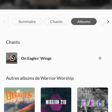
Sommaire
Chants
Albums
Bio
Chants
On Eagles' Wings
Autres albums de Warrior Worship