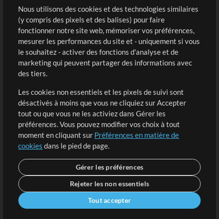
Sons
Nous utilisons des cookies et des technologies similaires
(y compris des pixels et des balises) pour faire
fonctionner notre site web, mémoriser vos préférences,
Boutique
Compte
mesurer les performances du site et - uniquement si vous
Acheter des crédits
Connexion
le souhaitez - activer des fonctions d'analyse et de
marketing qui peuvent partager des informations avec
Contenu gratuit
S'inscrire
des tiers.
Demander les pistes
Voir le panier
Les cookies non essentiels et les pixels de suivi sont
désactivés à moins que vous ne cliquiez sur Accepter
Extras
tout ou que vous ne les activiez dans Gérer les
Sessions
préférences. Vous pouvez modifier vos choix à tout
Soumettre votre contenu
moment en cliquant sur
Préférences en matière de
cookies
dans le pied de page.
Listes de lecture
Conférence MT
Gérer les préférences
Rejeter les non essentiels
Tout accepter