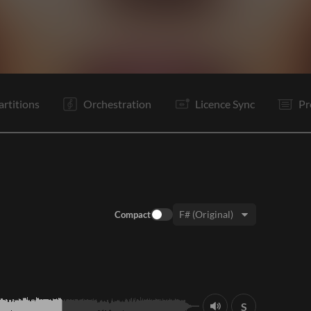
Tr
C1
PR
Tr
R
Po
C2
PR
Tr
R
Po
P
artitions
Orchestration
Licence Sync
Pr
Compact
Tonalité:
S