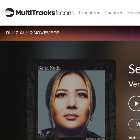
Produits
Chants
Sons
DU 17 AU 19 NOVEMBRE
S
Ver
V
Voir 