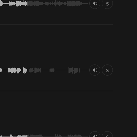
S
S
S