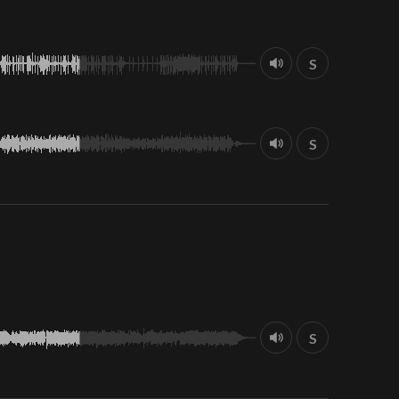
S
S
S