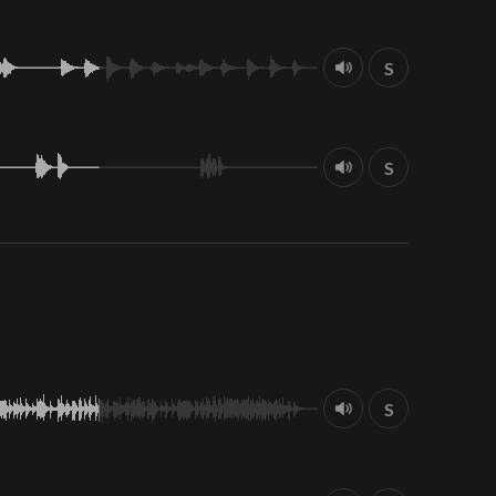
S
S
S