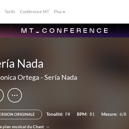
Tarifs
Conférence MT
Plus
ería Nada
onica Ortega
-
Sería Nada
Tonalité:
F#
BPM:
81
Mesure:
6/8
ERSION ORIGINALE
le plan musical du Chant