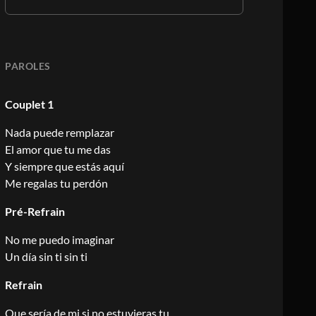
PAROLES
Couplet 1
Nada puede remplazar
El amor que tu me das
Y siempre que estás aquí
Me regalas tu perdón
Pré-Refrain
No me puedo imaginar
Un día sin ti sin ti
Refrain
Que sería de mi si no estuvieras tu