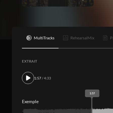
I
MultiTracks
RehearsalMix
P
EXTRAIT
1:57
/ 4:33
1:57
Exemple