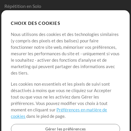
Répétition en Solo
Chart Pro
CHOIX DES COOKIES
Modèles ProPresenter
Sons
Nous utilisons des cookies et des technologies similaires
(y compris des pixels et des balises) pour faire
fonctionner notre site web, mémoriser vos préférences,
Boutique
Compte
mesurer les performances du site et - uniquement si vous
Acheter des crédits
Connexion
le souhaitez - activer des fonctions d'analyse et de
marketing qui peuvent partager des informations avec
Contenu gratuit
S'inscrire
des tiers.
Demander les pistes
Voir le panier
Les cookies non essentiels et les pixels de suivi sont
désactivés à moins que vous ne cliquiez sur Accepter
Extras
tout ou que vous ne les activiez dans Gérer les
Sessions
préférences. Vous pouvez modifier vos choix à tout
Soumettre votre contenu
moment en cliquant sur
Préférences en matière de
cookies
dans le pied de page.
Listes de lecture
Conférence MT
Gérer les préférences