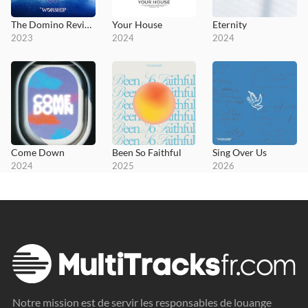
The Domino Revival EP
Your House
Eternity
2023
2024
2024
Come Down
Been So Faithful
Sing Over Us
2024
2025
2026
Notre mission est de servir les responsables de louange