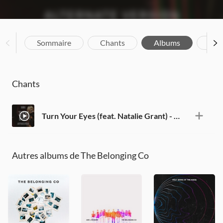
Sommaire
Chants
Albums
Bio
Chants
Turn Your Eyes (feat. Natalie Grant) - Alternate Version
Autres albums de The Belonging Co