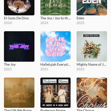
El Gozo De Dios
The Joy / Joy to the World
Eden
2024
2024
2025
The Joy
Hallelujah Everyday
Mighty Name of Jesus (Live)
2025
2025
2025
The Gift We Bring
Poderoso Nome
The Chorus