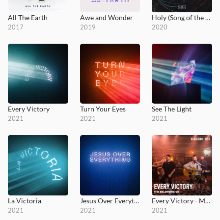
All The Earth
Awe and Wonder
Holy (Song of the Ages)
2017
2019
2020
Every Victory
Turn Your Eyes
See The Light
2021
2021
2021
La Victoria
Jesus Over Everything (Radio Edit)
Every Victory - MultiTracks.com Session
2021
2021
2021