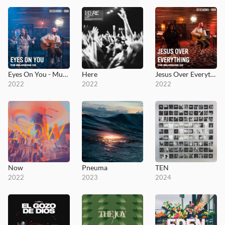
Eyes On You - MultiTracks.com Session
Here
Jesus Over Everything - MultiTracks.com Session
2022
2022
2022
Now
Pneuma
TEN
2022
2023
2024