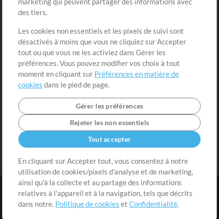
marketing qui peuvent partager des informations avec
Contenu gratuit
S'inscrire
des tiers.
Demander les pistes
Voir le panier
Les cookies non essentiels et les pixels de suivi sont
désactivés à moins que vous ne cliquiez sur Accepter
Extras
tout ou que vous ne les activiez dans Gérer les
Sessions
préférences. Vous pouvez modifier vos choix à tout
Soumettre votre contenu
moment en cliquant sur
Préférences en matière de
cookies
dans le pied de page.
Listes de lecture
Conférence MT
Gérer les préférences
Rejeter les non essentiels
Tout accepter
En cliquant sur Accepter tout, vous consentez à notre
utilisation de cookies/pixels d'analyse et de marketing,
ainsi qu'à la collecte et au partage des informations
relatives à l'appareil et à la navigation, tels que décrits
dans notre.
Politique de cookies
et
Confidentialité
.
Conditions
|
Confidentialité
|