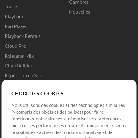
Carrières
Tracks
Nouvelles
Playback
Pad Player
Playback Rentals
Cloud Pro
RehearsalMix
ChartBuilder
Répétition en Solo
Chart Pro
CHOIX DES COOKIES
Modèles ProPresenter
Sons
Nous utilisons des cookies et des technologies similaires
(y compris des pixels et des balises) pour faire
fonctionner notre site web, mémoriser vos préférences,
Boutique
Compte
mesurer les performances du site et - uniquement si vous
Acheter des crédits
Connexion
le souhaitez - activer des fonctions d'analyse et de