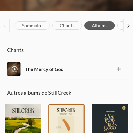
Sommaire
Chants
Albums
Bio
Chants
The Mercy of God
Autres albums de StillCreek