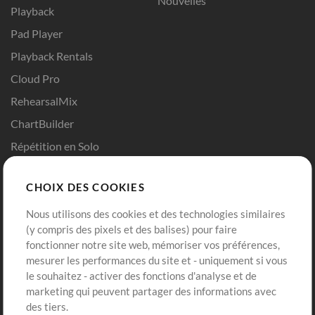
Nouvelles
Playback
Pad Player
Playback Rentals
Cloud Pro
RehearsalMix
ChartBuilder
Répétition en Solo
Chart Pro
CHOIX DES COOKIES
Modèles ProPresenter
Sons
Nous utilisons des cookies et des technologies similaires
(y compris des pixels et des balises) pour faire
fonctionner notre site web, mémoriser vos préférences,
Boutique
Compte
mesurer les performances du site et - uniquement si vous
Acheter des crédits
Connexion
le souhaitez - activer des fonctions d'analyse et de
marketing qui peuvent partager des informations avec
Contenu gratuit
S'inscrire
des tiers.