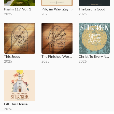
Psalm 119, Vol. 1
Pilgrim Way (Zayin)
The Lord Is Good
2025
2025
2025
This Jesus
The Finished Work of Christ
Christ To Every Nation
2025
2025
2026
Fill This House
2026