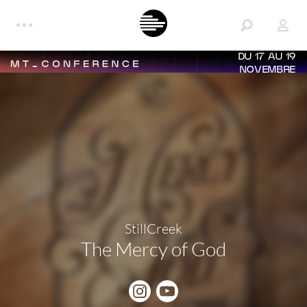
DU 17 AU 19
NOVEMBRE
StillCreek
The Mercy of God