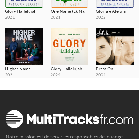
Glory Hallelujah
One Name (Ek Naam)
Glória e Aleluia
2021
2021
2022
Higher Name
Glory Hallelujah
Press On
2024
2024
2001
Notre mission est de servir les responsables de louange