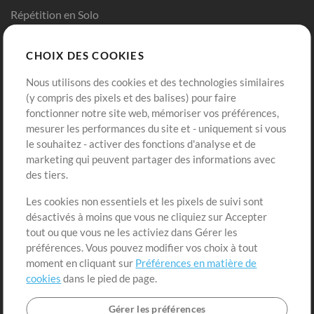
Répétition en Solo
Chart Pro
CHOIX DES COOKIES
Modèles ProPresenter
Sons
Nous utilisons des cookies et des technologies similaires
(y compris des pixels et des balises) pour faire
fonctionner notre site web, mémoriser vos préférences,
Boutique
Compte
mesurer les performances du site et - uniquement si vous
Acheter des crédits
Connexion
le souhaitez - activer des fonctions d'analyse et de
marketing qui peuvent partager des informations avec
Contenu gratuit
S'inscrire
des tiers.
Demander les pistes
Voir le panier
Les cookies non essentiels et les pixels de suivi sont
désactivés à moins que vous ne cliquiez sur Accepter
Extras
tout ou que vous ne les activiez dans Gérer les
Sessions
préférences. Vous pouvez modifier vos choix à tout
Soumettre votre contenu
moment en cliquant sur
Préférences en matière de
cookies
dans le pied de page.
Listes de lecture
Conférence MT
Gérer les préférences